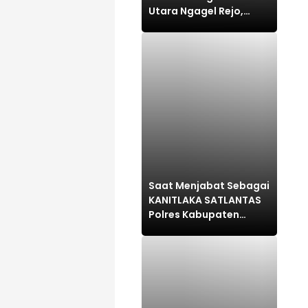
Utara Ngagel Rejo,
Kerugian Ditaksir Rp100
Juta
Saat Menjabat Sebagai
KANITLAKA SATLANTAS
Polres Kabupaten
PASURUAN, ditengarai
REKAYASA BAP
LAKALANTAS ,AKP MARTI
dilaporkan PROPAM
Polda Jatim