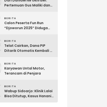
6
Dari Duniawi ke Ukhrawi:
Pertemuan Gus Maliki dan
Muji Slamet Sarat Makna
7
BERITA
Calon Peserta Fun Run
“Djoworun 2025” Diduga
Tertipu, Uang Pendaftaran
8
Raib, Panitia Menghilang
BERITA
Telat Cairkan, Dana PIP
Ditarik Otomatis Kembali Ke
Negara: Ini Penjelasan BRI
9
So’E
BERITA
Karyawan Untal Motor,
Terancam di Penjara
0
BERITA
Wabup Sidoarjo: Klinik Lalai
Bisa Ditutup, Kasus Hanania
Jadi Perhatian Serius