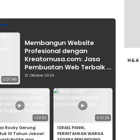
Membangun Website
Profesional dengan
Kreatornusa.com: Jasa
H&A
Pembuatan Web Terbaik di
Indonesia
12 Oktober 2024
0:07:46
▶
▶
1:03:53
0:01:25
lai Rocky Gerung
ISRAEL PANIK,
tuk 10 Tahun Jokowi:
PERINTAHKAN WARGA
nasti Politik dan
SEGERA BERLINDUNG