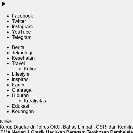
Facebook
Twitter
Instagram
YouTube
Telegram
Berita
Teknologi
Kesehatan
Travel
Kuliner
Lifestyle
Inspirasi
Karier
Olahraga
Hiburan
Kreativitas
Edukasi
Keuangan
News
p Digelar di Polres OKU, Bahas Limbah, CSR, dan Kemitraan h
Negeri 1 Gresik Hadirkan Beragam Terobosan Pembelajaran d