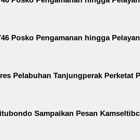
2.746 Posko Pengamanan hingga Pelaya
lres Pelabuhan Tanjungperak Perketat
Situbondo Sampaikan Pesan Kamseltibc