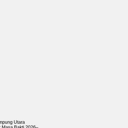
g Utara
a Bakti 2026–