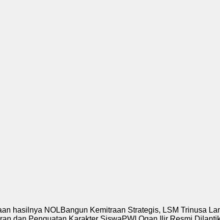
asilnya NOL
Bangun Kemitraan Strategis, LSM Trinusa Lampun
an Penguatan Karakter Siswa
PWI Ogan Ilir Resmi Dilantik Mas