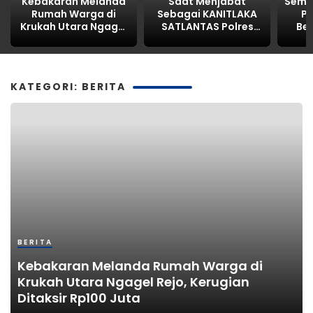
Kebakaran Melanda
Saat Menjabat
Semar
Rumah Warga di
Sebagai KANITLAKA
Po
Krukah Utara Ngagel
SATLANTAS Polres
Be
Rejo, Kerugian
Kabupaten
Si
Ditaksir Rp100 Juta
PASURUAN,
Lo
ditengarai REKAYASA
BAP LAKALANTAS ,AKP
KATEGORI: BERITA
MARTI dilaporkan
PROPAM Polda Jatim
BERITA
Kebakaran Melanda Rumah Warga di
Krukah Utara Ngagel Rejo, Kerugian
Ditaksir Rp100 Juta