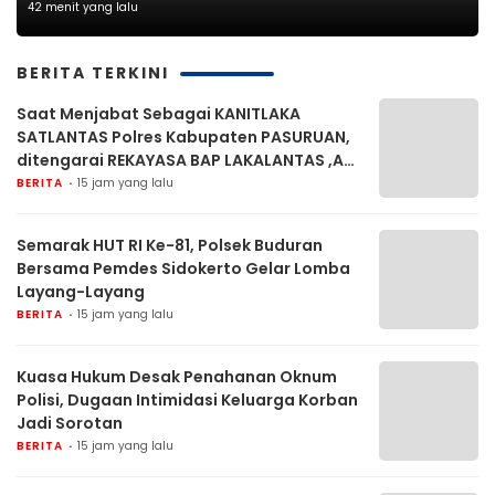
42 menit yang lalu
BERITA TERKINI
Saat Menjabat Sebagai KANITLAKA
SATLANTAS Polres Kabupaten PASURUAN,
ditengarai REKAYASA BAP LAKALANTAS ,AKP
MARTI dilaporkan PROPAM Polda Jatim
BERITA
15 jam yang lalu
Semarak HUT RI Ke-81, Polsek Buduran
Bersama Pemdes Sidokerto Gelar Lomba
Layang-Layang
BERITA
15 jam yang lalu
Kuasa Hukum Desak Penahanan Oknum
Polisi, Dugaan Intimidasi Keluarga Korban
Jadi Sorotan
BERITA
15 jam yang lalu