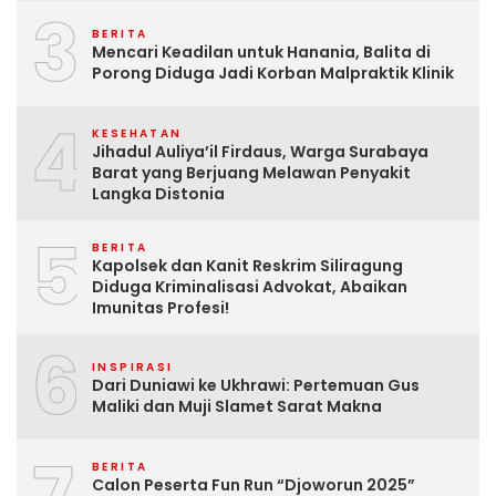
3
BERITA
Mencari Keadilan untuk Hanania, Balita di
Porong Diduga Jadi Korban Malpraktik Klinik
4
KESEHATAN
Jihadul Auliya’il Firdaus, Warga Surabaya
Barat yang Berjuang Melawan Penyakit
Langka Distonia
5
BERITA
Kapolsek dan Kanit Reskrim Siliragung
Diduga Kriminalisasi Advokat, Abaikan
Imunitas Profesi!
6
INSPIRASI
Dari Duniawi ke Ukhrawi: Pertemuan Gus
Maliki dan Muji Slamet Sarat Makna
BERITA
Calon Peserta Fun Run “Djoworun 2025”