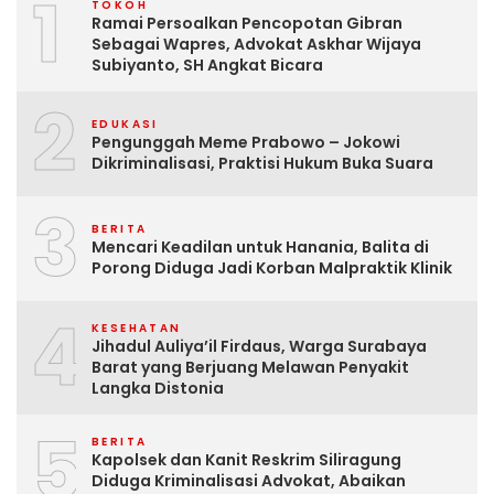
1
TOKOH
Ramai Persoalkan Pencopotan Gibran
Sebagai Wapres, Advokat Askhar Wijaya
Subiyanto, SH Angkat Bicara
2
EDUKASI
Pengunggah Meme Prabowo – Jokowi
Dikriminalisasi, Praktisi Hukum Buka Suara
3
BERITA
Mencari Keadilan untuk Hanania, Balita di
Porong Diduga Jadi Korban Malpraktik Klinik
4
KESEHATAN
Jihadul Auliya’il Firdaus, Warga Surabaya
Barat yang Berjuang Melawan Penyakit
Langka Distonia
5
BERITA
Kapolsek dan Kanit Reskrim Siliragung
Diduga Kriminalisasi Advokat, Abaikan