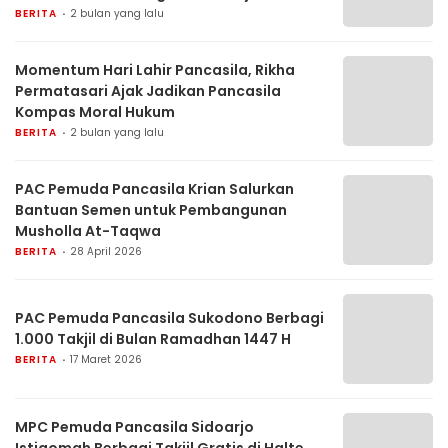
Bangsa
BERITA
2 bulan yang lalu
Momentum Hari Lahir Pancasila, Rikha
Permatasari Ajak Jadikan Pancasila
Kompas Moral Hukum
BERITA
2 bulan yang lalu
PAC Pemuda Pancasila Krian Salurkan
Bantuan Semen untuk Pembangunan
Musholla At-Taqwa
BERITA
28 April 2026
PAC Pemuda Pancasila Sukodono Berbagi
1.000 Takjil di Bulan Ramadhan 1447 H
BERITA
17 Maret 2026
MPC Pemuda Pancasila Sidoarjo
Istiqomah Berbagi Takjil Gratis di Halte