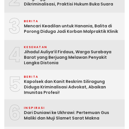
Dikriminalisasi, Praktisi Hukum Buka Suara
3
BERITA
Mencari Keadilan untuk Hanania, Balita di
Porong Diduga Jadi Korban Malpraktik Klinik
4
KESEHATAN
Jihadul Auliya’il Firdaus, Warga Surabaya
Barat yang Berjuang Melawan Penyakit
Langka Distonia
5
BERITA
Kapolsek dan Kanit Reskrim Siliragung
Diduga Kriminalisasi Advokat, Abaikan
Imunitas Profesi!
6
INSPIRASI
Dari Duniawi ke Ukhrawi: Pertemuan Gus
Maliki dan Muji Slamet Sarat Makna