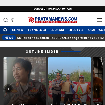
SCROLL UNTUK MELANJUTKAN
Sumber Referensi Terpercaya
PratamaNews.com
BERITA
TEKNOLOGI
EDUKASI
LIFESTYLE
OLAHRAG
NEWS
SATLANTAS Polres Kabupaten PASURUAN, ditengarai REKAYASA BAP L
OUTLINE SLIDER