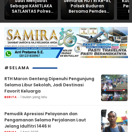
Saat Menjabat
Semarak HUT RI Ke-81,
Kua
Sebagai KANITLAKA
Polsek Buduran
Pen
SATLANTAS Polres
Bersama Pemdes
P
Kabupaten
Sidokerto Gelar
Inti
PASURUAN,
Lomba Layang-
Korb
ditengarai REKAYASA
Layang
BAP LAKALANTAS ,AKP
MARTI dilaporkan
PROPAM Polda Jatim
#SELAMA
RTH Maron Genteng Dipenuhi Pengunjung
Selama Libur Sekolah, Jadi Destinasi
Favorit Keluarga
BERITA
1 bulan yang lalu
Pemudik Apresiasi Pelayanan dan
Pengamanan Selama Perjalanan Laut
Jelang Idulfitri 1446 H