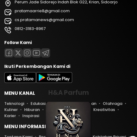
Perum Jade Sidorejo Indah Blok G22, Krian, Sidoarjo
pratamaarrie8@gmail.com
cs.pratamanews@gmail.com
0812-3183-8967
Follow Kami
Ikuti Perkembangan Kami di
H&A Parfum
MENU KANAL
Teknologi
Edukasi
Lifestyle
Keuangan
Olahraga
Kuliner
Hiburan
Travel
Kesehatan
Kreativitas
Karier
Inspirasi
MENU INFORMASI
Tentang Kami
Redaksi
Kontak Kami
Kebijakan Privasi