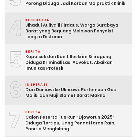
Porong Diduga Jadi Korban Malpraktik Klinik
4
KESEHATAN
Jihadul Auliya’il Firdaus, Warga Surabaya
Barat yang Berjuang Melawan Penyakit
Langka Distonia
5
BERITA
Kapolsek dan Kanit Reskrim Siliragung
Diduga Kriminalisasi Advokat, Abaikan
Imunitas Profesi!
6
INSPIRASI
Dari Duniawi ke Ukhrawi: Pertemuan Gus
Maliki dan Muji Slamet Sarat Makna
7
BERITA
Calon Peserta Fun Run “Djoworun 2025”
Diduga Tertipu, Uang Pendaftaran Raib,
Panitia Menghilang