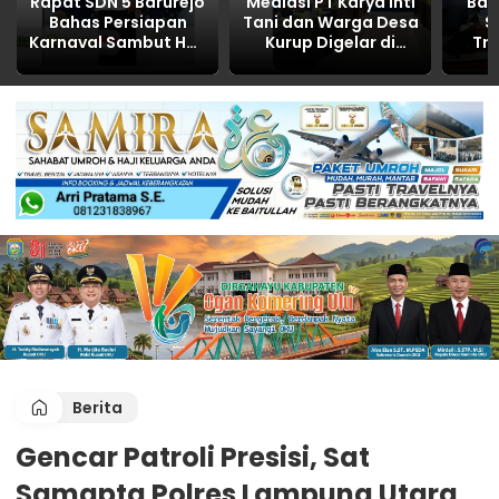
Rapat SDN 5 Barurejo
Mediasi PT Karya Inti
Ban
Bahas Persiapan
Tani dan Warga Desa
S
Karnaval Sambut HUT
Kurup Digelar di
Tr
RI ke-81
Polres OKU, Bahas
Utara
Limbah, CSR, dan
d
Kemitraan hasilnya
P
NOL
Berita
Gencar Patroli Presisi, Sat
Samapta Polres Lampung Utara