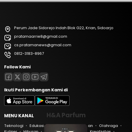
Perum Jade Sidorejo Indah Blok G22, Krian, Sidoarjo
pratamaarrie8@gmail.com
cs.pratamanews@gmail.com
0812-3183-8967
Follow Kami
Ikuti Perkembangan Kami di
H&A Parfum
MENU KANAL
Teknologi
Edukasi
Lifestyle
Keuangan
Olahraga
Kuliner
Hiburan
Travel
Kesehatan
Kreativitas