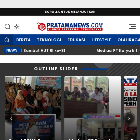
SCROLL UNTUK MELANJUTKAN
Sumber Referensi Terpercaya
PratamaNews.com
BERITA
TEKNOLOGI
EDUKASI
LIFESTYLE
OLAHRAG
NEWS
naval Sambut HUT RI ke-81
Mediasi PT Karya Inti Tani
OUTLINE SLIDER