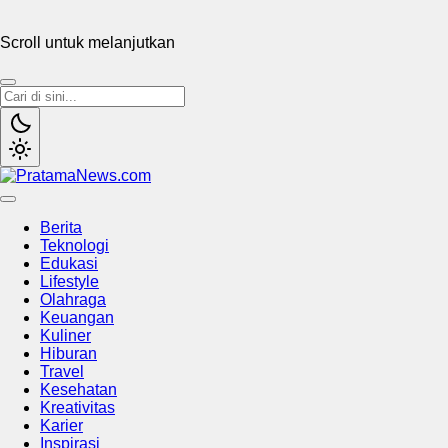
Scroll untuk melanjutkan
PratamaNews.com
Sumber Referensi Terpercaya
Berita
Teknologi
Edukasi
Lifestyle
Olahraga
Keuangan
Kuliner
Hiburan
Travel
Kesehatan
Kreativitas
Karier
Inspirasi