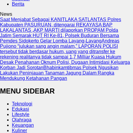
Berita
News
Saat Menjabat Sebagai KANITLAKA SATLANTAS Polres
Kabupaten PASURUAN, ditengarai REKAYASA BAP
LAKALANTAS ,AKP MARTI dilaporkan PROPAM Polda
Jatim
Semarak HUT RI Ke-81, Polsek Buduran Bersama
Pemdes Sidokerto Gelar Lomba Layang-Layang
Andreas
Pujiono “julukan sang angin malam,” LAPORAN POLISI
tersebut tidak berdasar hukum, uang yang ditransfer ke
rekening realitanya tidak sampai 1,7 Milliar
Kuasa Hukum
Desak Penahanan Oknum Polisi, Dugaan Intimidasi Keluarga
Korban Jadi Sorotan
Bhabinkamtibmas Polsek Ngusikan
Lakukan Peninjauan Tanaman Jagung Dalam Rangka
Mendukung Ketahanan Pangan
MENU SIDEBAR
Teknologi
Edukasi
Lifestyle
Olahraga
Keuangan
Kuliner