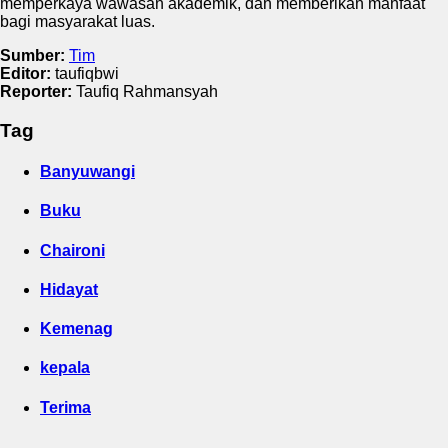
memperkaya wawasan akademik, dan memberikan manfaat
bagi masyarakat luas.
Sumber:
Tim
Editor:
taufiqbwi
Reporter:
Taufiq Rahmansyah
Tag
Banyuwangi
Buku
Chaironi
Hidayat
Kemenag
kepala
Terima