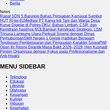
Berita
News
Rapat SDN 5 Barurejo Bahas Persiapan Karnaval Sambut
HUT RI ke-81
Mediasi PT Karya Inti Tani dan Warga Desa
Kurup Digelar di Polres OKU, Bahas Limbah, CSR, dan
Kemitraan hasilnya NOL
Bangun Kemitraan Strategis, LSM
Trinusa Lampung Utara Perkuat Sinergi dengan Dinas
Perhubungan
SMA Negeri 1 Gresik Hadirkan Beragam
Terobosan Pembelajaran dan Penguatan Karakter Siswa
PWI
Ogan Ilir Resmi Dilantik Masa Bakti 2026–2029, Heri Kusnadi
Pimpin Organisasi dengan Fokus pada Profesionalisme dan
Anti-Hoaks
MENU SIDEBAR
Teknologi
Edukasi
Lifestyle
Olahraga
Keuangan
Kuliner
Hiburan
Kesehatan