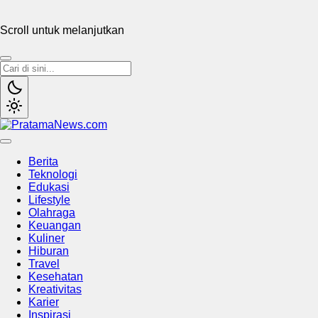
Scroll untuk melanjutkan
PratamaNews.com
Sumber Referensi Terpercaya
Berita
Teknologi
Edukasi
Lifestyle
Olahraga
Keuangan
Kuliner
Hiburan
Travel
Kesehatan
Kreativitas
Karier
Inspirasi