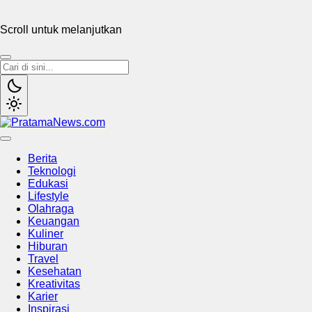
Scroll untuk melanjutkan
PratamaNews.com
Sumber Referensi Terpercaya
Berita
Teknologi
Edukasi
Lifestyle
Olahraga
Keuangan
Kuliner
Hiburan
Travel
Kesehatan
Kreativitas
Karier
Inspirasi