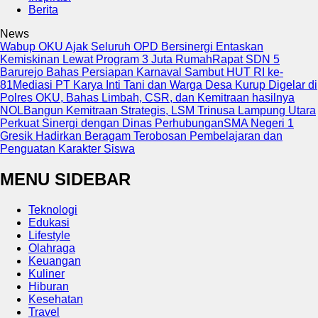
Berita
News
Wabup OKU Ajak Seluruh OPD Bersinergi Entaskan
Kemiskinan Lewat Program 3 Juta Rumah
Rapat SDN 5
Barurejo Bahas Persiapan Karnaval Sambut HUT RI ke-
81
Mediasi PT Karya Inti Tani dan Warga Desa Kurup Digelar di
Polres OKU, Bahas Limbah, CSR, dan Kemitraan hasilnya
NOL
Bangun Kemitraan Strategis, LSM Trinusa Lampung Utara
Perkuat Sinergi dengan Dinas Perhubungan
SMA Negeri 1
Gresik Hadirkan Beragam Terobosan Pembelajaran dan
Penguatan Karakter Siswa
MENU SIDEBAR
Teknologi
Edukasi
Lifestyle
Olahraga
Keuangan
Kuliner
Hiburan
Kesehatan
Travel