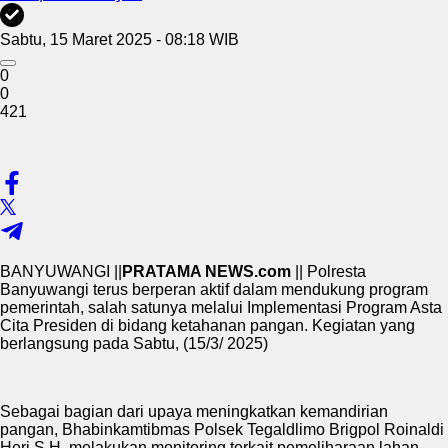
Sabtu, 15 Maret 2025 - 08:18 WIB
0
0
421
BANYUWANGI ||
PRATAMA NEWS.com
|| Polresta
Banyuwangi terus berperan aktif dalam mendukung program
pemerintah, salah satunya melalui Implementasi Program Asta
Cita Presiden di bidang ketahanan pangan. Kegiatan yang
berlangsung pada Sabtu, (15/3/ 2025)
Sebagai bagian dari upaya meningkatkan kemandirian
pangan, Bhabinkamtibmas Polsek Tegaldlimo Brigpol Roinaldi
Heri,S.H. melakukan monitoring terkait pemeliharaan lahan