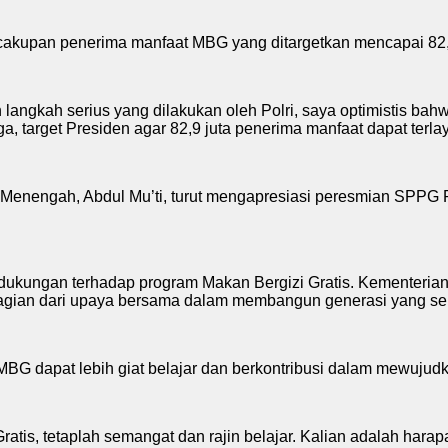
akupan penerima manfaat MBG yang ditargetkan mencapai 82,9
 langkah serius yang dilakukan oleh Polri, saya optimistis bah
, target Presiden agar 82,9 juta penerima manfaat dapat terlaya
enengah, Abdul Mu’ti, turut mengapresiasi peresmian SPPG P
 dukungan terhadap program Makan Bergizi Gratis. Kementeri
bagian dari upaya bersama dalam membangun generasi yang sehat
 MBG dapat lebih giat belajar dan berkontribusi dalam mewuju
tis, tetaplah semangat dan rajin belajar. Kalian adalah harap