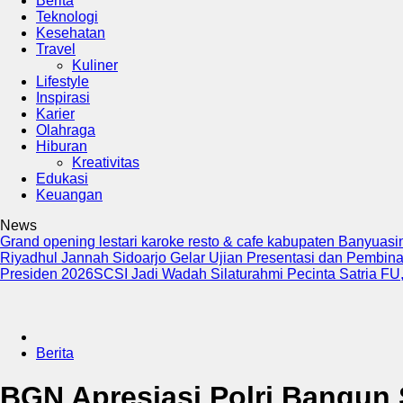
Berita
Teknologi
Kesehatan
Travel
Kuliner
Lifestyle
Inspirasi
Karier
Olahraga
Hiburan
Kreativitas
Edukasi
Keuangan
News
Grand opening lestari karoke resto & cafe kabupaten Banyuas
Riyadhul Jannah Sidoarjo Gelar Ujian Presentasi dan Pembina
Presiden 2026
SCSI Jadi Wadah Silaturahmi Pecinta Satria FU, 
Berita
BGN Apresiasi Polri Bangun 