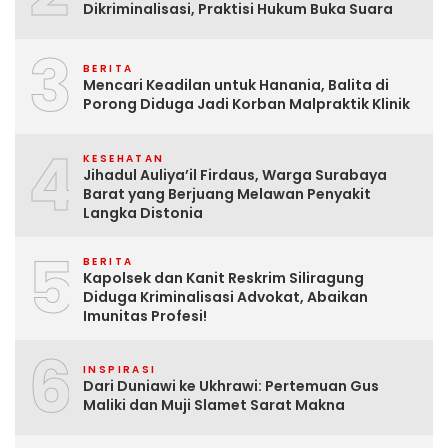
Dikriminalisasi, Praktisi Hukum Buka Suara
3
BERITA
Mencari Keadilan untuk Hanania, Balita di
Porong Diduga Jadi Korban Malpraktik Klinik
4
KESEHATAN
Jihadul Auliya’il Firdaus, Warga Surabaya
Barat yang Berjuang Melawan Penyakit
Langka Distonia
5
BERITA
Kapolsek dan Kanit Reskrim Siliragung
Diduga Kriminalisasi Advokat, Abaikan
Imunitas Profesi!
6
INSPIRASI
Dari Duniawi ke Ukhrawi: Pertemuan Gus
Maliki dan Muji Slamet Sarat Makna