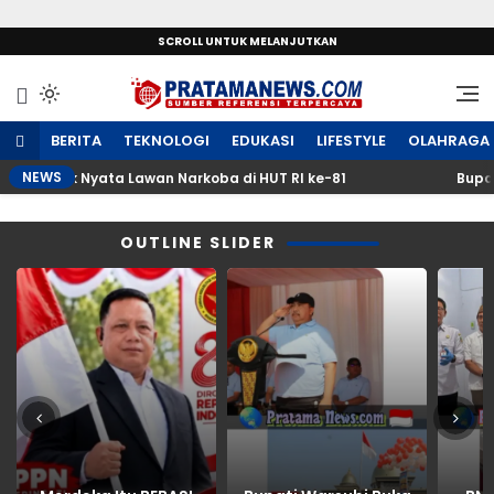
SCROLL UNTUK MELANJUTKAN
Sumber Referensi Terpercaya
PratamaNews.com
BERITA
TEKNOLOGI
EDUKASI
LIFESTYLE
OLAHRAGA
NEWS
Gerak Nyata Lawan Narkoba di HUT RI ke-81
Bupati War
OUTLINE SLIDER