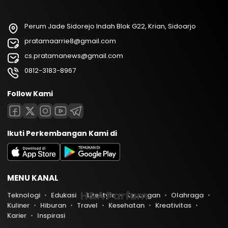
Perum Jade Sidorejo Indah Blok G22, Krian, Sidoarjo
pratamaarrie8@gmail.com
cs.pratamanews@gmail.com
0812-3183-8967
Follow Kami
Ikuti Perkembangan Kami di
MENU KANAL
H&A Parfum
Teknologi
Edukasi
Lifestyle
Keuangan
Olahraga
Kuliner
Hiburan
Travel
Kesehatan
Kreativitas
Karier
Inspirasi