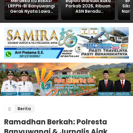
Merdeka Itu BEBAS!
Bupati Warsubi Buka
BN
LRPPN-BI Banyuwangi
Porkab 2026, Ribuan
Sika
Gerak Nyata Lawan
ASN Beradu
Nark
Narkoba di HUT RI ke-
Sportivitas Sambut
R
81
HUT ke-81 RI
B
Berita
Ramadhan Berkah: Polresta
Banyuwangi & Jurnalis Ajak