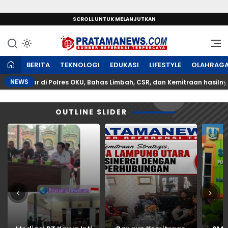
SCROLL UNTUK MELANJUTKAN
Sumber Referensi Terpercaya
PratamaNews.com
BERITA
TEKNOLOGI
EDUKASI
LIFESTYLE
OLAHRAG
NEWS
igelar di Polres OKU, Bahas Limbah, CSR, dan Kemitraan hasilnya NOL
OUTLINE SLIDER