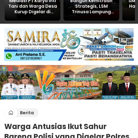
Mediasi PT Karya Inti
Bangun Kemitraan
SMA 
Tani dan Warga Desa
Strategis, LSM
Had
Kurup Digelar di
Trinusa Lampung
Polres OKU, Bahas
Utara Perkuat Sinergi
Pem
Limbah, CSR, dan
dengan Dinas
Peng
Kemitraan hasilnya
Perhubungan
NOL
Berita
Warga Antusias Ikut Sahur
Bareng Polisi yang Digelar Polres