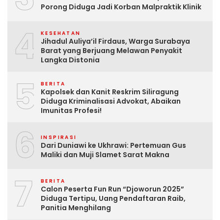
Porong Diduga Jadi Korban Malpraktik Klinik
4
KESEHATAN
Jihadul Auliya’il Firdaus, Warga Surabaya
Barat yang Berjuang Melawan Penyakit
Langka Distonia
5
BERITA
Kapolsek dan Kanit Reskrim Siliragung
Diduga Kriminalisasi Advokat, Abaikan
Imunitas Profesi!
6
INSPIRASI
Dari Duniawi ke Ukhrawi: Pertemuan Gus
Maliki dan Muji Slamet Sarat Makna
7
BERITA
Calon Peserta Fun Run “Djoworun 2025”
Diduga Tertipu, Uang Pendaftaran Raib,
Panitia Menghilang