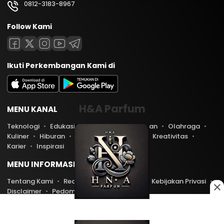
0812-3183-8967
Follow Kami
Ikuti Perkembangan Kami di
H&A Parfum
MENU KANAL
Teknologi
Edukasi
Lifestyle
Keuangan
Olahraga
Kuliner
Hiburan
Travel
Kesehatan
Kreativitas
Karier
Inspirasi
MENU INFORMASI
Tentang Kami
Redaksi
Kontak Kami
Kebijakan Privasi
Disclaimer
Pedoman Media Siber
Copyright © 2026 PratamaNews.com. All rights reserved.
0
0
460