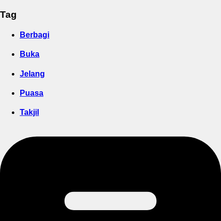
Tag
Berbagi
Buka
Jelang
Puasa
Takjil