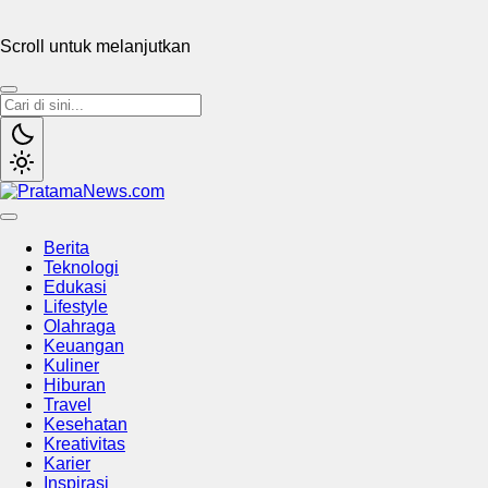
Scroll untuk melanjutkan
PratamaNews.com
Sumber Referensi Terpercaya
Berita
Teknologi
Edukasi
Lifestyle
Olahraga
Keuangan
Kuliner
Hiburan
Travel
Kesehatan
Kreativitas
Karier
Inspirasi