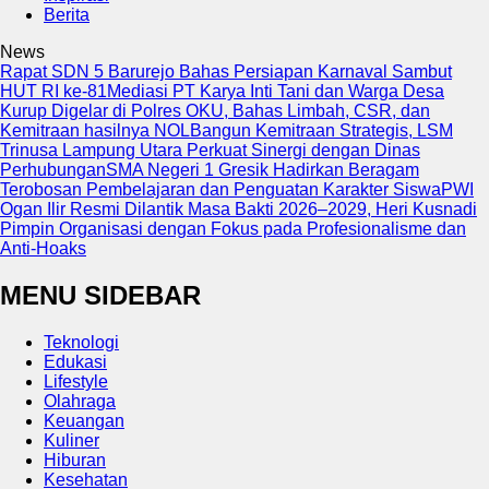
Berita
News
Rapat SDN 5 Barurejo Bahas Persiapan Karnaval Sambut
HUT RI ke-81
Mediasi PT Karya Inti Tani dan Warga Desa
Kurup Digelar di Polres OKU, Bahas Limbah, CSR, dan
Kemitraan hasilnya NOL
Bangun Kemitraan Strategis, LSM
Trinusa Lampung Utara Perkuat Sinergi dengan Dinas
Perhubungan
SMA Negeri 1 Gresik Hadirkan Beragam
Terobosan Pembelajaran dan Penguatan Karakter Siswa
PWI
Ogan Ilir Resmi Dilantik Masa Bakti 2026–2029, Heri Kusnadi
Pimpin Organisasi dengan Fokus pada Profesionalisme dan
Anti-Hoaks
MENU SIDEBAR
Teknologi
Edukasi
Lifestyle
Olahraga
Keuangan
Kuliner
Hiburan
Kesehatan