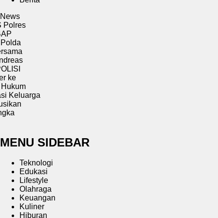
News
es
a
s
m
uarga
MENU SIDEBAR
Teknologi
Edukasi
Lifestyle
Olahraga
Keuangan
Kuliner
Hiburan