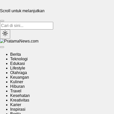
Scroll untuk melanjutkan
PratamaNews.com
Sumber Referensi Terpercaya
Berita
Teknologi
Edukasi
Lifestyle
Olahraga
Keuangan
Kuliner
Hiburan
Travel
Kesehatan
Kreativitas
Karier
Inspirasi
Berita