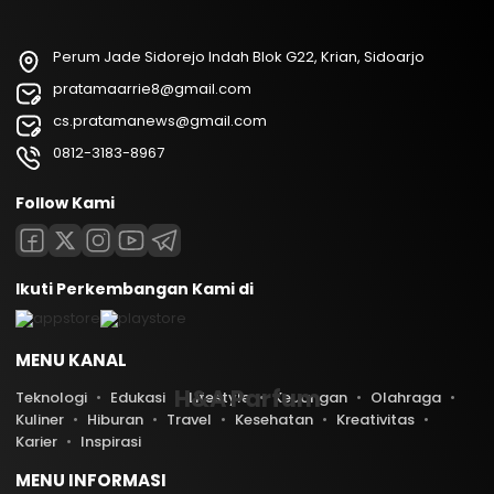
Perum Jade Sidorejo Indah Blok G22, Krian, Sidoarjo
pratamaarrie8@gmail.com
cs.pratamanews@gmail.com
0812-3183-8967
Follow Kami
Ikuti Perkembangan Kami di
MENU KANAL
H&A Parfum
Teknologi
Edukasi
Lifestyle
Keuangan
Olahraga
Kuliner
Hiburan
Travel
Kesehatan
Kreativitas
Karier
Inspirasi
MENU INFORMASI