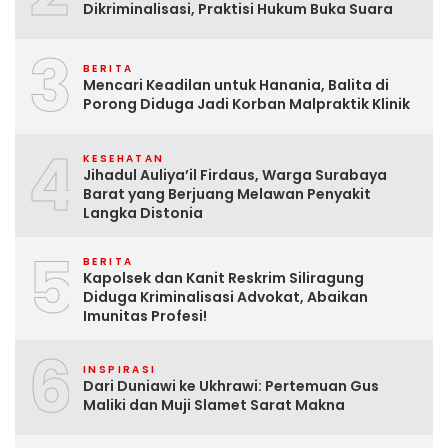
Dikriminalisasi, Praktisi Hukum Buka Suara
3
BERITA
Mencari Keadilan untuk Hanania, Balita di
Porong Diduga Jadi Korban Malpraktik Klinik
4
KESEHATAN
Jihadul Auliya’il Firdaus, Warga Surabaya
Barat yang Berjuang Melawan Penyakit
Langka Distonia
5
BERITA
Kapolsek dan Kanit Reskrim Siliragung
Diduga Kriminalisasi Advokat, Abaikan
Imunitas Profesi!
6
INSPIRASI
Dari Duniawi ke Ukhrawi: Pertemuan Gus
Maliki dan Muji Slamet Sarat Makna