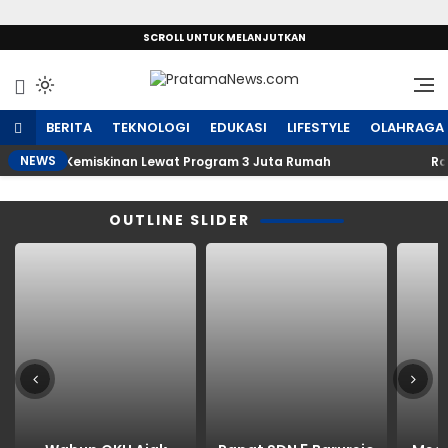
SCROLL UNTUK MELANJUTKAN
Sumber Referensi Terpercaya
PratamaNews.com
BERITA
TEKNOLOGI
EDUKASI
LIFESTYLE
OLAHRAGA
NEWS
ntaskan Kemiskinan Lewat Program 3 Juta Rumah
Rapat
OUTLINE SLIDER