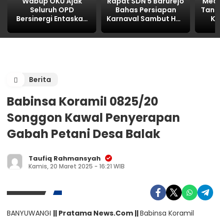
Wabup OKU Ajak
Rapat SDN 5 Barurejo
Media
Seluruh OPD
Bahas Persiapan
Tani
Bersinergi Entaskan
Karnaval Sambut HUT
Ku
Kemiskinan Lewat
RI ke-81
Pol
Program 3 Juta
Li
Rumah
Kemi
Berita
Babinsa Koramil 0825/20
Songgon Kawal Penyerapan
Gabah Petani Desa Balak
Taufiq Rahmansyah
Kamis, 20 Maret 2025 - 16:21 WIB
BANYUWANGI
|| Pratama News.Com ||
Babinsa Koramil