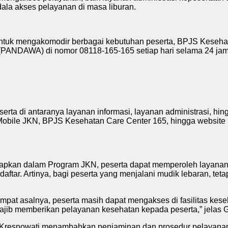
dala akses pelayanan di masa liburan.
tuk mengakomodir berbagai kebutuhan peserta, BPJS Kesehata
(PANDAWA) di nomor 08118-165-165 setiap hari selama 24 jam
erta di antaranya layanan informasi, layanan administrasi, h
si Mobile JKN, BPJS Kesehatan Care Center 165, hingga websit
rapkan dalam Program JKN, peserta dapat memperoleh layanan 
daftar. Artinya, bagi peserta yang menjalani mudik lebaran, t
tempat asalnya, peserta masih dapat mengakses di fasilitas kese
 wajib memberikan pelayanan kesehatan kepada peserta,” jelas 
 Kresnowati menambahkan penjaminan dan prosedur pelayanan 