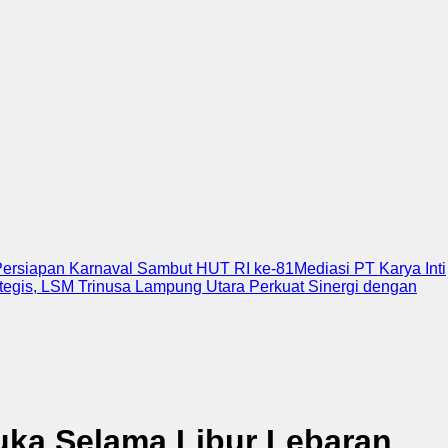
Persiapan Karnaval Sambut HUT RI ke-81
Mediasi PT Karya Inti
tegis, LSM Trinusa Lampung Utara Perkuat Sinergi dengan
uka Selama Libur Lebaran