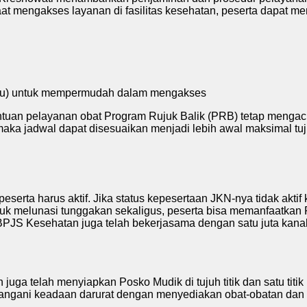
aat mengakses layanan di fasilitas kesehatan, peserta dapat
tu) untuk mempermudah dalam mengakses
tentuan pelayanan obat Program Rujuk Balik (PRB) tetap menga
maka jadwal dapat disesuaikan menjadi lebih awal maksimal tu
serta harus aktif. Jika status kepesertaan JKN-nya tidak akti
untuk melunasi tunggakan sekaligus, peserta bisa memanfaatk
tu, BPJS Kesehatan juga telah bekerjasama dengan satu juta 
uga telah menyiapkan Posko Mudik di tujuh titik dan satu titik
angani keadaan darurat dengan menyediakan obat-obatan dan r