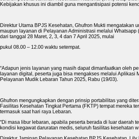
Kebijakan khusus ini diambil guna mengantisipasi potensi ken
Direktur Utama BPJS Kesehatan, Ghufron Mukti mengatakan un
maupun layanan di Pelayanan Administrasi melalui Whatsapp 
dari tanggal 28 Maret, 2, 3, 4 dan 7 April 2025, mulai
pukul 08.00 – 12.00 waktu setempat.
“Adapun jenis layanan yang masih dapat dimanfaatkan oleh pes
layanan digital, peserta juga bisa mengakses melalui Aplika
Pelayanan Mudik Lebaran Tahun 2025, Rabu (19/03).
Ghufron mengungkapkan dengan prinsip portabilitas yang dite
Fasilitas Kesehatan Tingkat Pertama (FKTP) tempat mereka ter
termasuk saat hari raya Lebaran.
“Di masa libur lebaran, apabila peserta berada di luar daerah 
kondisi kegawat daruratan medis, seluruh fasilitas kesehatan
Direktur Jaminan Pelayanan Kesehatan BPJS Kesehatan, Lily