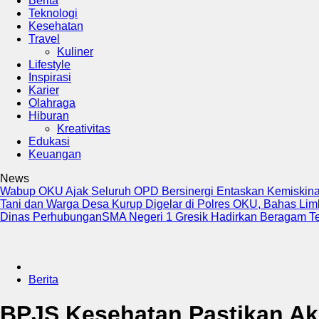
Berita
Teknologi
Kesehatan
Travel
Kuliner
Lifestyle
Inspirasi
Karier
Olahraga
Hiburan
Kreativitas
Edukasi
Keuangan
News
Wabup OKU Ajak Seluruh OPD Bersinergi Entaskan Kemiskin
Tani dan Warga Desa Kurup Digelar di Polres OKU, Bahas Li
Dinas Perhubungan
SMA Negeri 1 Gresik Hadirkan Beragam T
Berita
BPJS Kesehatan Pastikan Ak