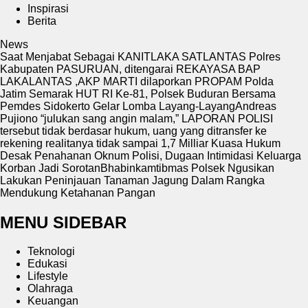
Inspirasi
Berita
News
Saat Menjabat Sebagai KANITLAKA SATLANTAS Polres
Kabupaten PASURUAN, ditengarai REKAYASA BAP
LAKALANTAS ,AKP MARTI dilaporkan PROPAM Polda
Jatim
Semarak HUT RI Ke-81, Polsek Buduran Bersama
Pemdes Sidokerto Gelar Lomba Layang-Layang
Andreas
Pujiono “julukan sang angin malam,” LAPORAN POLISI
tersebut tidak berdasar hukum, uang yang ditransfer ke
rekening realitanya tidak sampai 1,7 Milliar
Kuasa Hukum
Desak Penahanan Oknum Polisi, Dugaan Intimidasi Keluarga
Korban Jadi Sorotan
Bhabinkamtibmas Polsek Ngusikan
Lakukan Peninjauan Tanaman Jagung Dalam Rangka
Mendukung Ketahanan Pangan
MENU SIDEBAR
Teknologi
Edukasi
Lifestyle
Olahraga
Keuangan