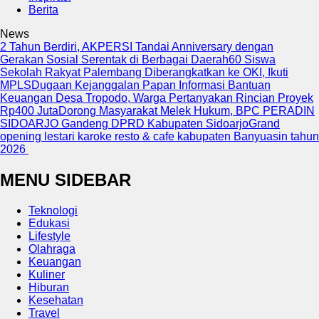
Berita
News
2 Tahun Berdiri, AKPERSI Tandai Anniversary dengan
Gerakan Sosial Serentak di Berbagai Daerah
60 Siswa
Sekolah Rakyat Palembang Diberangkatkan ke OKI, Ikuti
MPLS
Dugaan Kejanggalan Papan Informasi Bantuan
Keuangan Desa Tropodo, Warga Pertanyakan Rincian Proyek
Rp400 Juta
Dorong Masyarakat Melek Hukum, BPC PERADIN
SIDOARJO Gandeng DPRD Kabupaten Sidoarjo
Grand
opening lestari karoke resto & cafe kabupaten Banyuasin tahun
2026
MENU SIDEBAR
Teknologi
Edukasi
Lifestyle
Olahraga
Keuangan
Kuliner
Hiburan
Kesehatan
Travel