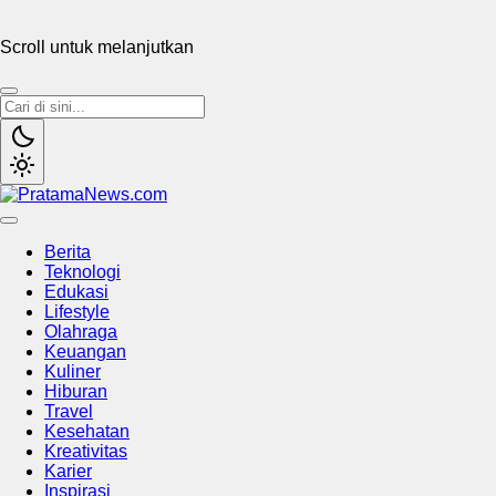
Scroll untuk melanjutkan
PratamaNews.com
Sumber Referensi Terpercaya
Berita
Teknologi
Edukasi
Lifestyle
Olahraga
Keuangan
Kuliner
Hiburan
Travel
Kesehatan
Kreativitas
Karier
Inspirasi