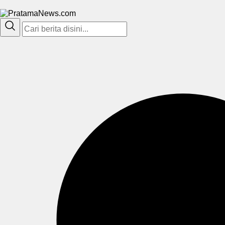
PratamaNews.com
Sumber Referensi Terpercaya