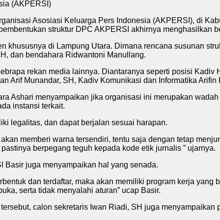
sia (AKPERSI)
ganisasi Asosiasi Keluarga Pers Indonesia (AKPERSI), di Ka
uk pembentukan struktur DPC AKPERSI akhirnya menghasilkan b
en khususnya di Lampung Utara. Dimana rencana susunan strukt
 SH, dan bendahara Ridwantoni Manullang.
bebrapa rekan media lainnya. Diantaranya seperti posisi Kadiv
an Arif Munandar, SH, Kadiv Komunikasi dan Informatika Arifin 
Ashari menyampaikan jika organisasi ini merupakan wadah ba
a instansi terkait.
ki legalitas, dan dapat berjalan sesuai harapan.
n memberi warna tersendiri, tentu saja dengan tetap menjunj
 pastinya berpegang teguh kepada kode etik jurnalis ” ujarnya.
 Basir juga menyampaikan hal yang senada.
bentuk dan terdaftar, maka akan memiliki program kerja yang 
ka, serta tidak menyalahi aturan” ucap Basir.
rsebut, calon sekretaris Iwan Riadi, SH juga menyampaikan 