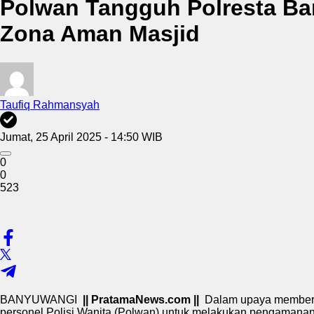
Polwan Tangguh Polresta Ba
Zona Aman Masjid
Taufiq Rahmansyah
Jumat, 25 April 2025 - 14:50 WIB
0
0
523
BANYUWANGI
|| PratamaNews.com ||
Dalam upaya memberik
personel Polisi Wanita (Polwan) untuk melakukan pengamanan 