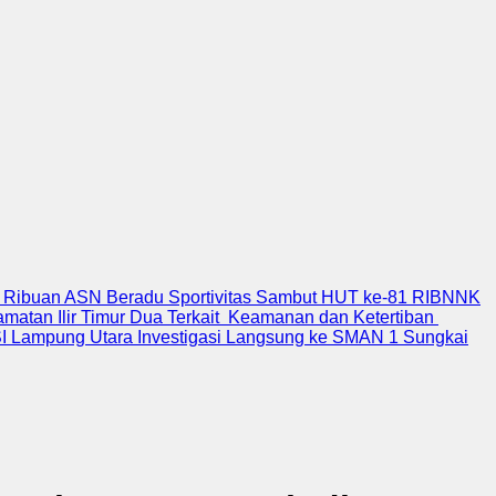
 Ribuan ASN Beradu Sportivitas Sambut HUT ke-81 RI
BNNK
atan Ilir Timur Dua Terkait Keamanan dan Ketertiban
 Lampung Utara Investigasi Langsung ke SMAN 1 Sungkai