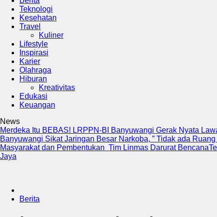
Berita
Teknologi
Kesehatan
Travel
Kuliner
Lifestyle
Inspirasi
Karier
Olahraga
Hiburan
Kreativitas
Edukasi
Keuangan
News
Merdeka Itu BEBAS! LRPPN-BI Banyuwangi Gerak Nyata Lawa
Banyuwangi Sikat Jaringan Besar Narkoba, ” Tidak ada Ruang
Masyarakat dan Pembentukan Tim Linmas Darurat Bencana
Te
Jaya
Berita