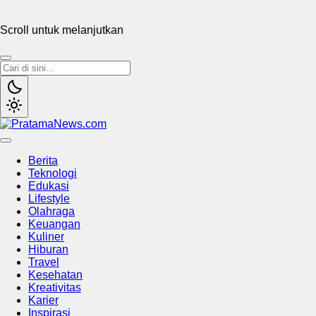
Scroll untuk melanjutkan
PratamaNews.com
Sumber Referensi Terpercaya
Berita
Teknologi
Edukasi
Lifestyle
Olahraga
Keuangan
Kuliner
Hiburan
Travel
Kesehatan
Kreativitas
Karier
Inspirasi