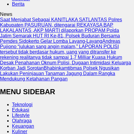
Berita
News
Saat Menjabat Sebagai KANITLAKA SATLANTAS Polres
Kabupaten PASURUAN, ditengarai REKAYASA BAP
LAKALANTAS ,AKP MARTI dilaporkan PROPAM Polda
Jatim
Semarak HUT RI Ke-81, Polsek Buduran Bersama
Pemdes Sidokerto Gelar Lomba Layang-Layang
Andreas
Pujiono “julukan sang angin malam,” LAPORAN POLISI
tersebut tidak berdasar hukum, uang yang ditransfer ke
rekening realitanya tidak sampai 1,7 Milliar
Kuasa Hukum
Desak Penahanan Oknum Polisi, Dugaan Intimidasi Keluarga
Korban Jadi Sorotan
Bhabinkamtibmas Polsek Ngusikan
Lakukan Peninjauan Tanaman Jagung Dalam Rangka
Mendukung Ketahanan Pangan
MENU SIDEBAR
Teknologi
Edukasi
Lifestyle
Olahraga
Keuangan
Kuliner