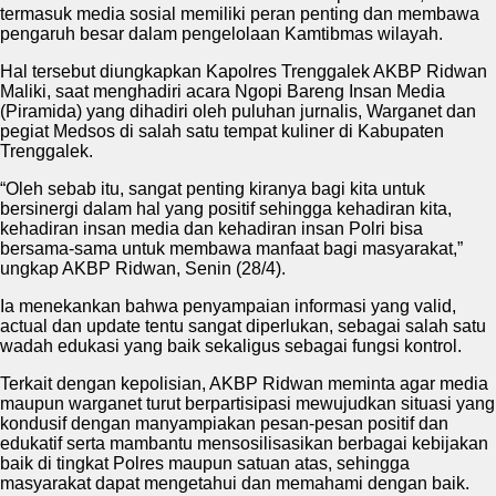
termasuk media sosial memiliki peran penting dan membawa
pengaruh besar dalam pengelolaan Kamtibmas wilayah.
Hal tersebut diungkapkan Kapolres Trenggalek AKBP Ridwan
Maliki, saat menghadiri acara Ngopi Bareng Insan Media
(Piramida) yang dihadiri oleh puluhan jurnalis, Warganet dan
pegiat Medsos di salah satu tempat kuliner di Kabupaten
Trenggalek.
“Oleh sebab itu, sangat penting kiranya bagi kita untuk
bersinergi dalam hal yang positif sehingga kehadiran kita,
kehadiran insan media dan kehadiran insan Polri bisa
bersama-sama untuk membawa manfaat bagi masyarakat,”
ungkap AKBP Ridwan, Senin (28/4).
Ia menekankan bahwa penyampaian informasi yang valid,
actual dan update tentu sangat diperlukan, sebagai salah satu
wadah edukasi yang baik sekaligus sebagai fungsi kontrol.
Terkait dengan kepolisian, AKBP Ridwan meminta agar media
maupun warganet turut berpartisipasi mewujudkan situasi yang
kondusif dengan manyampiakan pesan-pesan positif dan
edukatif serta mambantu mensosilisasikan berbagai kebijakan
baik di tingkat Polres maupun satuan atas, sehingga
masyarakat dapat mengetahui dan memahami dengan baik.