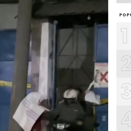
POP
1