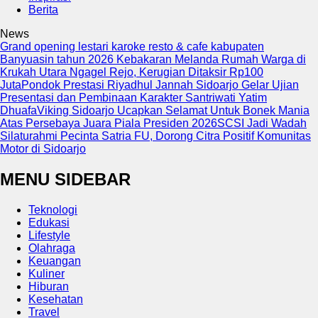
Berita
News
Grand opening lestari karoke resto & cafe kabupaten
Banyuasin tahun 2026
Kebakaran Melanda Rumah Warga di
Krukah Utara Ngagel Rejo, Kerugian Ditaksir Rp100
Juta
Pondok Prestasi Riyadhul Jannah Sidoarjo Gelar Ujian
Presentasi dan Pembinaan Karakter Santriwati Yatim
Dhuafa
Viking Sidoarjo Ucapkan Selamat Untuk Bonek Mania
Atas Persebaya Juara Piala Presiden 2026
SCSI Jadi Wadah
Silaturahmi Pecinta Satria FU, Dorong Citra Positif Komunitas
Motor di Sidoarjo
MENU SIDEBAR
Teknologi
Edukasi
Lifestyle
Olahraga
Keuangan
Kuliner
Hiburan
Kesehatan
Travel