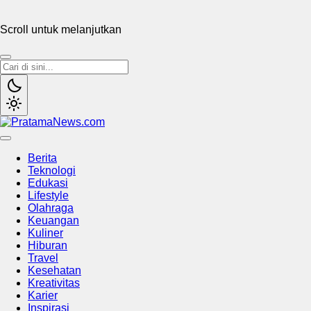
Scroll untuk melanjutkan
PratamaNews.com
Sumber Referensi Terpercaya
Berita
Teknologi
Edukasi
Lifestyle
Olahraga
Keuangan
Kuliner
Hiburan
Travel
Kesehatan
Kreativitas
Karier
Inspirasi