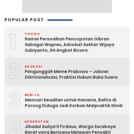
POPULAR POST
1
TOKOH
Ramai Persoalkan Pencopotan Gibran
Sebagai Wapres, Advokat Askhar Wijaya
Subiyanto, SH Angkat Bicara
2
EDUKASI
Pengunggah Meme Prabowo – Jokowi
Dikriminalisasi, Praktisi Hukum Buka Suara
3
BERITA
Mencari Keadilan untuk Hanania, Balita di
Porong Diduga Jadi Korban Malpraktik Klinik
4
KESEHATAN
Jihadul Auliya’il Firdaus, Warga Surabaya
Barat yang Berjuang Melawan Penyakit