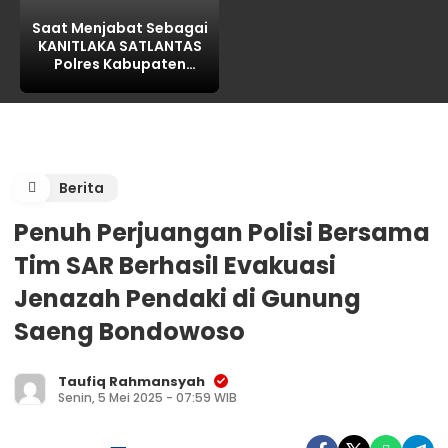
Saat Menjabat Sebagai
KANITLAKA SATLANTAS
Polres Kabupaten
PASURUAN, ditengarai
REKAYASA BAP
LAKALANTAS ,AKP MARTI
dilaporkan PROPAM
Polda Jatim
Berita
Penuh Perjuangan Polisi Bersama
Tim SAR Berhasil Evakuasi
Jenazah Pendaki di Gunung
Saeng Bondowoso
Taufiq Rahmansyah
Senin, 5 Mei 2025 - 07:59 WIB