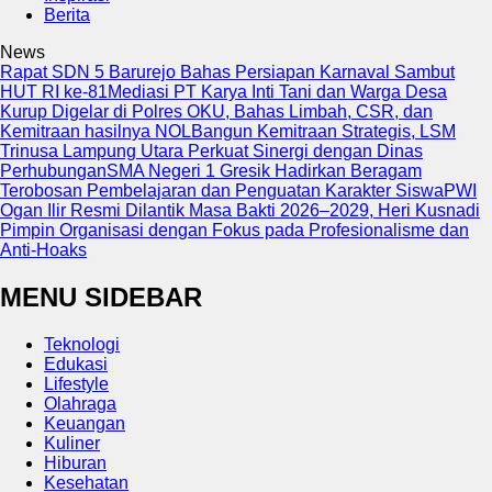
Berita
News
Rapat SDN 5 Barurejo Bahas Persiapan Karnaval Sambut
HUT RI ke-81
Mediasi PT Karya Inti Tani dan Warga Desa
Kurup Digelar di Polres OKU, Bahas Limbah, CSR, dan
Kemitraan hasilnya NOL
Bangun Kemitraan Strategis, LSM
Trinusa Lampung Utara Perkuat Sinergi dengan Dinas
Perhubungan
SMA Negeri 1 Gresik Hadirkan Beragam
Terobosan Pembelajaran dan Penguatan Karakter Siswa
PWI
Ogan Ilir Resmi Dilantik Masa Bakti 2026–2029, Heri Kusnadi
Pimpin Organisasi dengan Fokus pada Profesionalisme dan
Anti-Hoaks
MENU SIDEBAR
Teknologi
Edukasi
Lifestyle
Olahraga
Keuangan
Kuliner
Hiburan
Kesehatan