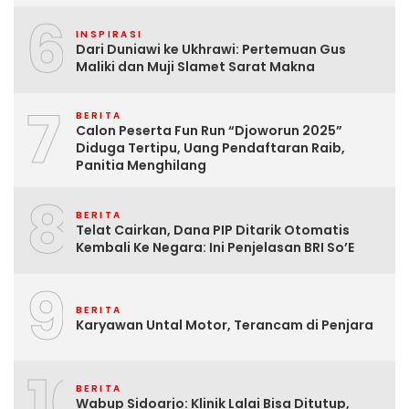
6
INSPIRASI
Dari Duniawi ke Ukhrawi: Pertemuan Gus
Maliki dan Muji Slamet Sarat Makna
7
BERITA
Calon Peserta Fun Run “Djoworun 2025”
Diduga Tertipu, Uang Pendaftaran Raib,
Panitia Menghilang
8
BERITA
Telat Cairkan, Dana PIP Ditarik Otomatis
Kembali Ke Negara: Ini Penjelasan BRI So’E
9
BERITA
Karyawan Untal Motor, Terancam di Penjara
10
BERITA
Wabup Sidoarjo: Klinik Lalai Bisa Ditutup,