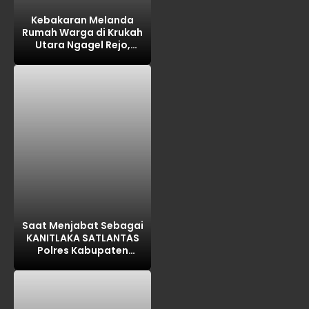
Kebakaran Melanda
Rumah Warga di Krukah
Utara Ngagel Rejo,
Kerugian Ditaksir Rp100
Juta
Saat Menjabat Sebagai
KANITLAKA SATLANTAS
Polres Kabupaten
PASURUAN, ditengarai
REKAYASA BAP
LAKALANTAS ,AKP MARTI
dilaporkan PROPAM