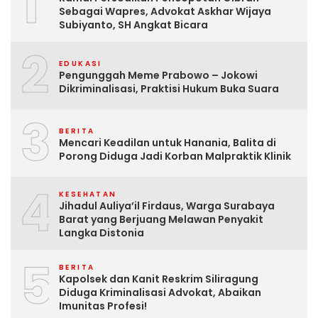
1
Sebagai Wapres, Advokat Askhar Wijaya
Subiyanto, SH Angkat Bicara
2
EDUKASI
Pengunggah Meme Prabowo – Jokowi
Dikriminalisasi, Praktisi Hukum Buka Suara
3
BERITA
Mencari Keadilan untuk Hanania, Balita di
Porong Diduga Jadi Korban Malpraktik Klinik
4
KESEHATAN
Jihadul Auliya’il Firdaus, Warga Surabaya
Barat yang Berjuang Melawan Penyakit
Langka Distonia
5
BERITA
Kapolsek dan Kanit Reskrim Siliragung
Diduga Kriminalisasi Advokat, Abaikan
Imunitas Profesi!