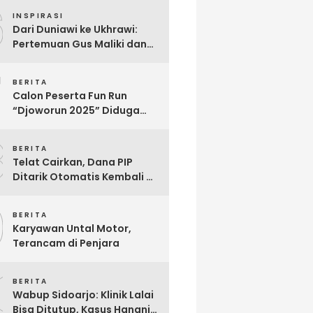
6
Abaikan Imunitas Profesi!
INSPIRASI
Dari Duniawi ke Ukhrawi:
Pertemuan Gus Maliki dan
Muji Slamet Sarat Makna
7
BERITA
Calon Peserta Fun Run
“Djoworun 2025” Diduga
Tertipu, Uang Pendaftaran
8
Raib, Panitia Menghilang
BERITA
Telat Cairkan, Dana PIP
Ditarik Otomatis Kembali Ke
Negara: Ini Penjelasan BRI
9
So’E
BERITA
Karyawan Untal Motor,
Terancam di Penjara
0
BERITA
Wabup Sidoarjo: Klinik Lalai
Bisa Ditutup, Kasus Hanania