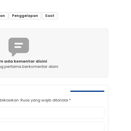
ban
Penggelapan
Saat
m ada komentar disini
ng pertama berkomentar disini
likasikan.
Ruas yang wajib ditandai
*