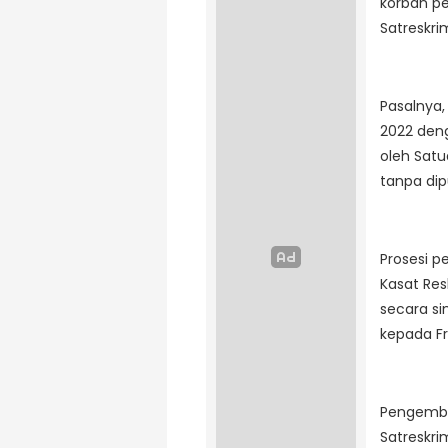
korban p
Satreskri
Pasalnya
2022 deng
oleh Satu
tanpa dip
Prosesi p
Kasat Res
secara s
kepada Fr
Pengembal
Satreskr