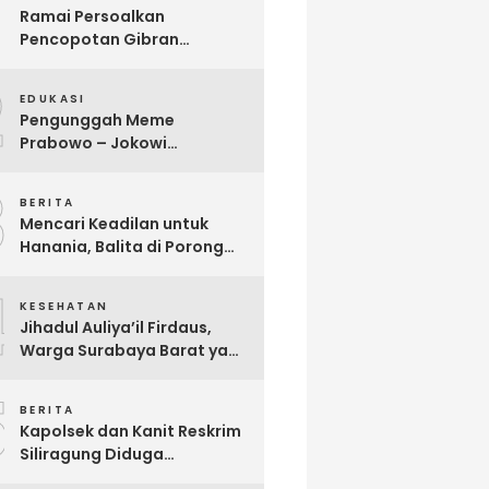
Ramai Persoalkan
Pencopotan Gibran
Sebagai Wapres, Advokat
2
Askhar Wijaya Subiyanto, SH
EDUKASI
Angkat Bicara
Pengunggah Meme
Prabowo – Jokowi
Dikriminalisasi, Praktisi
3
Hukum Buka Suara
BERITA
Mencari Keadilan untuk
Hanania, Balita di Porong
Diduga Jadi Korban
4
Malpraktik Klinik
KESEHATAN
Jihadul Auliya’il Firdaus,
Warga Surabaya Barat yang
Berjuang Melawan Penyakit
5
Langka Distonia
BERITA
Kapolsek dan Kanit Reskrim
Siliragung Diduga
Kriminalisasi Advokat,