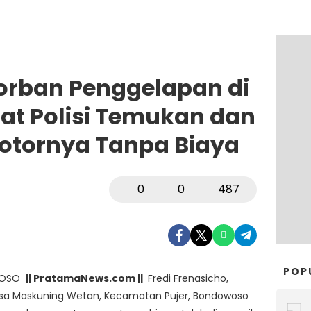
orban Penggelapan di
t Polisi Temukan dan
otornya Tanpa Biaya
0
0
487
POP
WOSO
|| PratamaNews.com ||
Fredi Frenasicho,
sa Maskuning Wetan, Kecamatan Pujer, Bondowoso