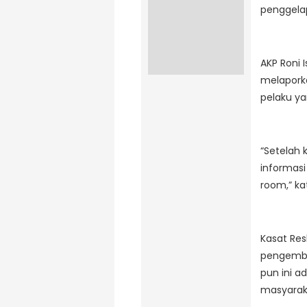
penggelap
AKP Roni
melapork
pelaku ya
“Setelah 
informas
room,” ka
Kasat Re
pengembal
pun ini a
masyaraka