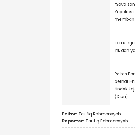
“Saya san
Kapolres 
membantu
Ia menga
ini, dan 
Polres B
berhati-h
tindak ke
(Dion)
Editor:
Taufiq Rahmansyah
Reporter:
Taufiq Rahmansyah