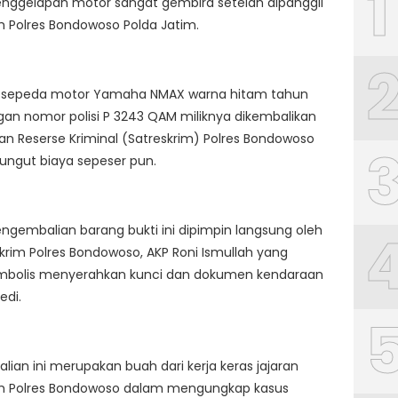
1
enggelapan motor sangat gembira setelah dipanggil
m Polres Bondowoso Polda Jatim.
, sepeda motor Yamaha NMAX warna hitam tahun
an nomor polisi P 3243 QAM miliknya dikembalikan
an Reserse Kriminal (Satreskrim) Polres Bondowoso
ungut biaya sepeser pun.
engembalian barang bukti ini dipimpin langsung oleh
krim Polres Bondowoso, AKP Roni Ismullah yang
imbolis menyerahkan kunci dan dokumen kendaraan
edi.
ian ini merupakan buah dari kerja keras jajaran
im Polres Bondowoso dalam mengungkap kasus