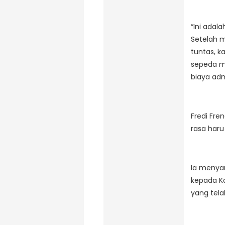
“Ini adal
Setelah m
tuntas, 
sepeda mo
biaya adm
Fredi Fre
rasa haru
Ia menya
kepada K
yang tela