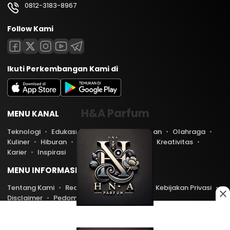
0812-3183-8967
Follow Kami
Ikuti Perkembangan Kami di
H&A Parfum
MENU KANAL
Teknologi
Edukasi
Lifestyle
Keuangan
Olahraga
Kuliner
Hiburan
Travel
Kesehatan
Kreativitas
Karier
Inspirasi
MENU INFORMASI
Tentang Kami
Redaksi
Kontak Kami
Kebijakan Privasi
Disclaimer
Pedoman Media Siber
Copyright © 2026 PratamaNews.com. All rights reserved.
0
0
550