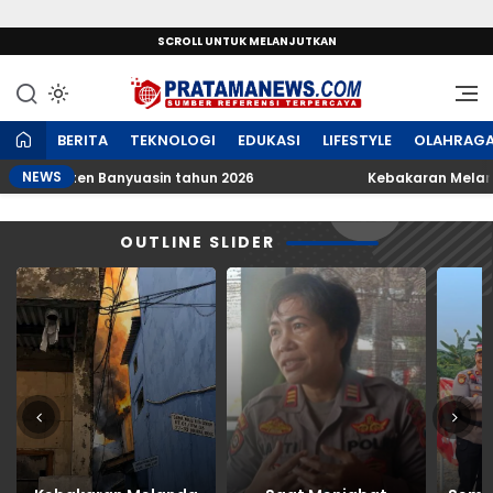
SCROLL UNTUK MELANJUTKAN
Sumber Referensi Terpercaya
PratamaNews.com
BERITA
TEKNOLOGI
EDUKASI
LIFESTYLE
OLAHRAG
NEWS
abupaten Banyuasin tahun 2026
Kebakaran Melanda Rum
OUTLINE SLIDER