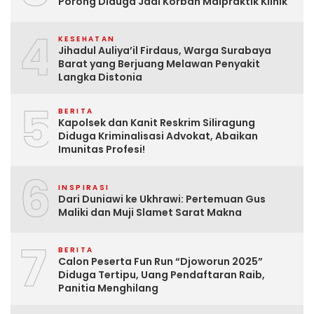
Porong Diduga Jadi Korban Malpraktik Klinik
4
KESEHATAN
Jihadul Auliya’il Firdaus, Warga Surabaya
Barat yang Berjuang Melawan Penyakit
Langka Distonia
5
BERITA
Kapolsek dan Kanit Reskrim Siliragung
Diduga Kriminalisasi Advokat, Abaikan
Imunitas Profesi!
6
INSPIRASI
Dari Duniawi ke Ukhrawi: Pertemuan Gus
Maliki dan Muji Slamet Sarat Makna
7
BERITA
Calon Peserta Fun Run “Djoworun 2025”
Diduga Tertipu, Uang Pendaftaran Raib,
Panitia Menghilang