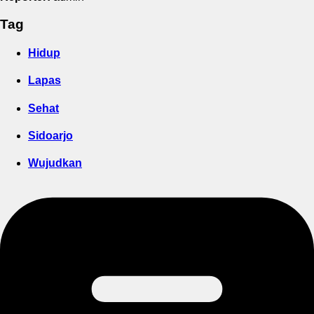
Tag
Hidup
Lapas
Sehat
Sidoarjo
Wujudkan