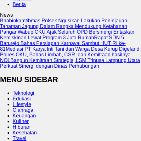
Berita
News
Bhabinkamtibmas Polsek Ngusikan Lakukan Peninjauan
Tanaman Jagung Dalam Rangka Mendukung Ketahanan
Pangan
Wabup OKU Ajak Seluruh OPD Bersinergi Entaskan
Kemiskinan Lewat Program 3 Juta Rumah
Rapat SDN 5
Barurejo Bahas Persiapan Karnaval Sambut HUT RI ke-
81
Mediasi PT Karya Inti Tani dan Warga Desa Kurup Digelar di
Polres OKU, Bahas Limbah, CSR, dan Kemitraan hasilnya
NOL
Bangun Kemitraan Strategis, LSM Trinusa Lampung Utara
Perkuat Sinergi dengan Dinas Perhubungan
MENU SIDEBAR
Teknologi
Edukasi
Lifestyle
Olahraga
Keuangan
Kuliner
Hiburan
Kesehatan
Travel