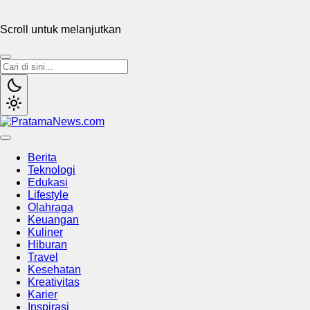
Scroll untuk melanjutkan
PratamaNews.com
Sumber Referensi Terpercaya
Berita
Teknologi
Edukasi
Lifestyle
Olahraga
Keuangan
Kuliner
Hiburan
Travel
Kesehatan
Kreativitas
Karier
Inspirasi