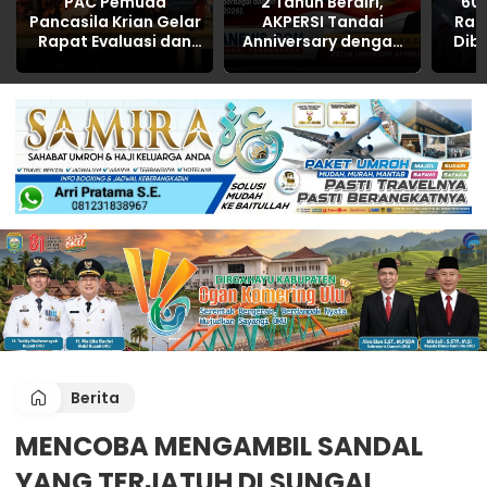
PAC Pemuda
2 Tahun Berdiri,
60 
Pancasila Krian Gelar
AKPERSI Tandai
Rak
Rapat Evaluasi dan
Anniversary dengan
Dib
Konsolidasi, Siapkan
Gerakan Sosial
O
Sejumlah Program
Serentak di Berbagai
Sosial untuk
Daerah
Masyarakat
Berita
MENCOBA MENGAMBIL SANDAL
YANG TERJATUH DI SUNGAI,