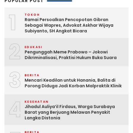
POPULAR POST
1
TOKOH
Ramai Persoalkan Pencopotan Gibran
Sebagai Wapres, Advokat Askhar Wijaya
Subiyanto, SH Angkat Bicara
2
EDUKASI
Pengunggah Meme Prabowo – Jokowi
Dikriminalisasi, Praktisi Hukum Buka Suara
3
BERITA
Mencari Keadilan untuk Hanania, Balita di
Porong Diduga Jadi Korban Malpraktik Klinik
4
KESEHATAN
Jihadul Auliya’il Firdaus, Warga Surabaya
Barat yang Berjuang Melawan Penyakit
Langka Distonia
BERITA