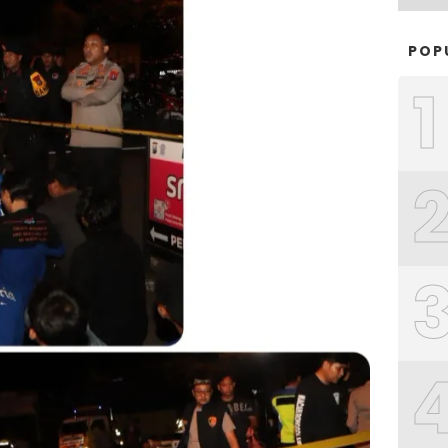
POP
1