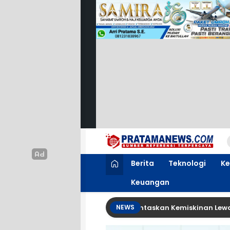
PratamaNews.com
Sumber Referensi Terpercaya
Berita
Teknologi
Ke
Keuangan
Ajak Seluruh OPD Bersinergi Entaskan Kemiskinan Lewat Progr
NEWS