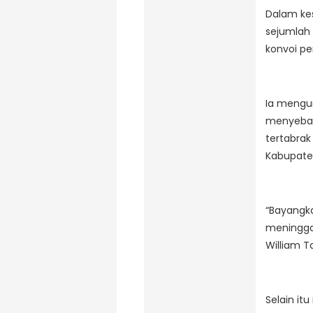
Dalam ke
sejumlah 
konvoi pe
Ia mengu
menyebab
tertabrak
Kabupate
“Bayangk
meninggal
William T
Selain it