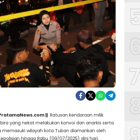
| PratamaNews.com ||
Ratusan kendaraan milik
ira yang nekat melakukan konvoi dan anarkis serta
memasuki wilayah kota Tuban diamankan oleh
epolisian hingga Rabu (09/07/2025) dini hari.