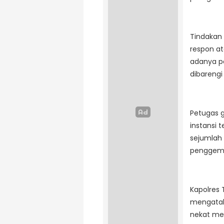
Tindakan 
respon at
adanya pe
dibarengi
Petugas 
instansi 
sejumlah
penggembi
Kapolres 
mengatak
nekat me