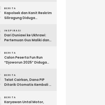
Berjuang Melawan Penyakit
5
Langka Distonia
BERITA
Kapolsek dan Kanit Reskrim
Siliragung Diduga
Kriminalisasi Advokat,
6
Abaikan Imunitas Profesi!
INSPIRASI
Dari Duniawi ke Ukhrawi:
Pertemuan Gus Maliki dan
Muji Slamet Sarat Makna
7
BERITA
Calon Peserta Fun Run
“Djoworun 2025” Diduga
Tertipu, Uang Pendaftaran
8
Raib, Panitia Menghilang
BERITA
Telat Cairkan, Dana PIP
Ditarik Otomatis Kembali Ke
Negara: Ini Penjelasan BRI
9
So’E
BERITA
Karyawan Untal Motor,