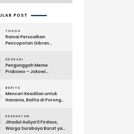
ULAR POST
TOKOH
Ramai Persoalkan
Pencopotan Gibran
Sebagai Wapres, Advokat
2
Askhar Wijaya Subiyanto, SH
EDUKASI
Angkat Bicara
Pengunggah Meme
Prabowo – Jokowi
Dikriminalisasi, Praktisi
3
Hukum Buka Suara
BERITA
Mencari Keadilan untuk
Hanania, Balita di Porong
Diduga Jadi Korban
4
Malpraktik Klinik
KESEHATAN
Jihadul Auliya’il Firdaus,
Warga Surabaya Barat yang