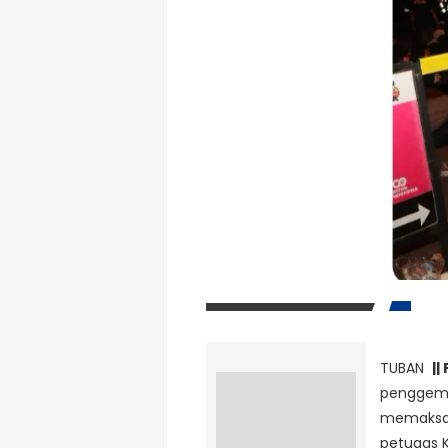
TUBAN
|
penggemb
memaksa 
petugas K