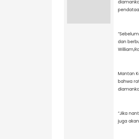
diamankan
pendataan
“Sebelumn
dan berbu
William,R
Mantan K
bahwa ra
diamankan
“Jika nan
juga akan