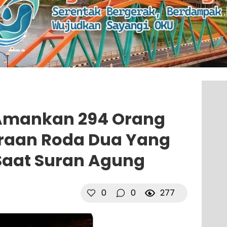
 Amankan 294 Orang
araan Roda Dua Yang
Saat Suran Agung
0
0
277