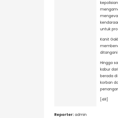
kepolisia
mengaman
mengevak
kendaraa
untuk pros
Kanit Gak
membenar
ditangani
Hingga sa
kabur dar
berada di
korban da
penangan
[4R]
Reporter:
admin