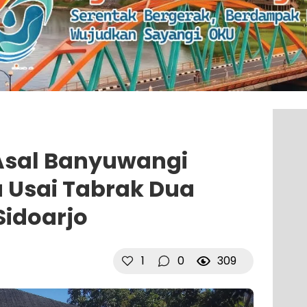
Asal Banyuwangi
 Usai Tabrak Dua
Sidoarjo
1
0
309