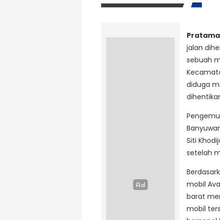
Pratama
jalan dih
sebuah mo
Kecamatan
diduga me
dihentik
Pengemudi
Banyuwang
Siti Khod
setelah 
Berdasark
mobil Ava
barat men
mobil ter