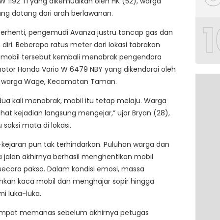
W 1192 TI yang dikemudikan oleh HK (52), warga
yang datang dari arah berlawanan.
1
 berhenti, pengemudi Avanza justru tancap gas dan
 diri. Beberapa ratus meter dari lokasi tabrakan
 mobil tersebut kembali menabrak pengendara
otor Honda Vario W 6479 NBY yang dikendarai oleh
, warga Wage, Kecamatan Taman.
dua kali menabrak, mobil itu tetap melaju. Warga
hat kejadian langsung mengejar,” ujar Bryan (28),
 saksi mata di lokasi.
r-kejaran pun tak terhindarkan. Puluhan warga dan
jalan akhirnya berhasil menghentikan mobil
secara paksa. Dalam kondisi emosi, massa
an kaca mobil dan menghajar sopir hingga
i luka-luka.
sempat memanas sebelum akhirnya petugas