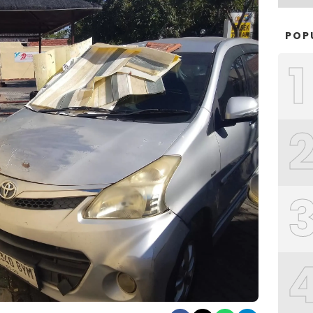
POP
1