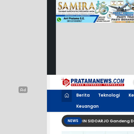
PratamaNews.com
Sumber Referensi Terpercaya
Berita
Teknologi
Ke
Keuangan
akat Melek Hukum, BPC PERADIN SIDOARJO Gandeng DPRD Kabup
NEWS