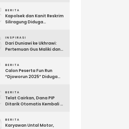
Berjuang Melawan Penyakit
5
Langka Distonia
BERITA
Kapolsek dan Kanit Reskrim
Siliragung Diduga
Kriminalisasi Advokat,
6
Abaikan Imunitas Profesi!
INSPIRASI
Dari Duniawi ke Ukhrawi:
Pertemuan Gus Maliki dan
Muji Slamet Sarat Makna
7
BERITA
Calon Peserta Fun Run
“Djoworun 2025” Diduga
Tertipu, Uang Pendaftaran
8
Raib, Panitia Menghilang
BERITA
Telat Cairkan, Dana PIP
Ditarik Otomatis Kembali Ke
Negara: Ini Penjelasan BRI
9
So’E
BERITA
Karyawan Untal Motor,