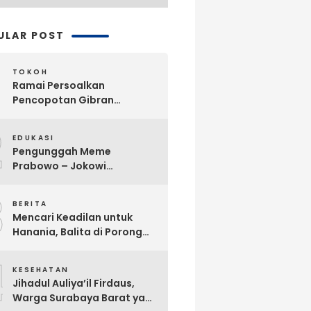
ULAR POST
TOKOH
Ramai Persoalkan
Pencopotan Gibran
Sebagai Wapres, Advokat
2
Askhar Wijaya Subiyanto, SH
EDUKASI
Angkat Bicara
Pengunggah Meme
Prabowo – Jokowi
Dikriminalisasi, Praktisi
3
Hukum Buka Suara
BERITA
Mencari Keadilan untuk
Hanania, Balita di Porong
Diduga Jadi Korban
4
Malpraktik Klinik
KESEHATAN
Jihadul Auliya’il Firdaus,
Warga Surabaya Barat yang