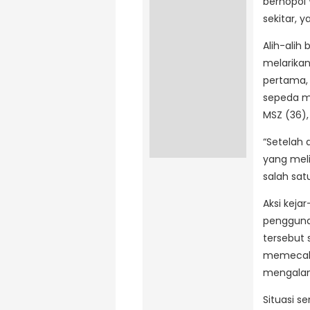
bernopol 
sekitar, 
Alih-alih
melarikan
pertama,
sepeda m
MSZ (36)
“Setelah 
yang meli
salah satu
Aksi keja
pengguna 
tersebut 
memecahk
mengalam
Situasi 