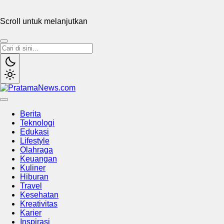
Scroll untuk melanjutkan
PratamaNews.com
Sumber Referensi Terpercaya
Berita
Teknologi
Edukasi
Lifestyle
Olahraga
Keuangan
Kuliner
Hiburan
Travel
Kesehatan
Kreativitas
Karier
Inspirasi