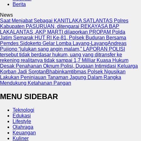
Berita
News
Saat Menjabat Sebagai KANITLAKA SATLANTAS Polres
Kabupaten PASURUAN, ditengarai REKAYASA BAP
LAKALANTAS ,AKP MARTI dilaporkan PROPAM Polda
Jatim
Semarak HUT RI Ke-81, Polsek Buduran Bersama
Pemdes Sidokerto Gelar Lomba Layang-Layang
Andreas
Pujiono “julukan sang angin malam,” LAPORAN POLISI
tersebut tidak berdasar hukum, uang yang ditransfer ke
rekening realitanya tidak sampai 1,7 Milliar
Kuasa Hukum
Desak Penahanan Oknum Polisi, Dugaan Intimidasi Keluarga
Korban Jadi Sorotan
Bhabinkamtibmas Polsek Ngusikan
Lakukan Peninjauan Tanaman Jagung Dalam Rangka
Mendukung Ketahanan Pangan
MENU SIDEBAR
Teknologi
Edukasi
Lifestyle
Olahraga
Keuangan
Kuliner