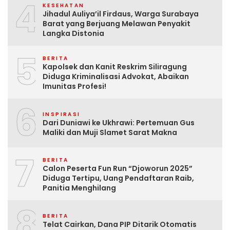
4
KESEHATAN
Jihadul Auliya’il Firdaus, Warga Surabaya
Barat yang Berjuang Melawan Penyakit
Langka Distonia
5
BERITA
Kapolsek dan Kanit Reskrim Siliragung
Diduga Kriminalisasi Advokat, Abaikan
Imunitas Profesi!
6
INSPIRASI
Dari Duniawi ke Ukhrawi: Pertemuan Gus
Maliki dan Muji Slamet Sarat Makna
7
BERITA
Calon Peserta Fun Run “Djoworun 2025”
Diduga Tertipu, Uang Pendaftaran Raib,
Panitia Menghilang
8
BERITA
Telat Cairkan, Dana PIP Ditarik Otomatis