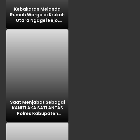
Kebakaran Melanda
Rumah Warga di Krukah
Utara Ngagel Rejo,
Kerugian Ditaksir Rp100
Juta
Saat Menjabat Sebagai
KANITLAKA SATLANTAS
Polres Kabupaten
PASURUAN, ditengarai
REKAYASA BAP
LAKALANTAS ,AKP MARTI
dilaporkan PROPAM