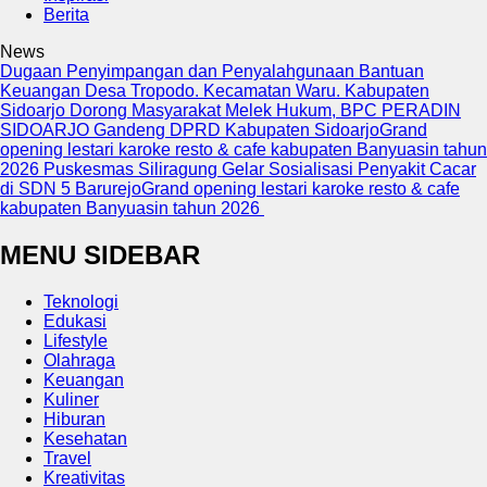
Berita
News
Dugaan Penyimpangan dan Penyalahgunaan Bantuan
Keuangan Desa Tropodo. Kecamatan Waru. Kabupaten
Sidoarjo
Dorong Masyarakat Melek Hukum, BPC PERADIN
SIDOARJO Gandeng DPRD Kabupaten Sidoarjo
Grand
opening lestari karoke resto & cafe kabupaten Banyuasin tahun
2026
Puskesmas Siliragung Gelar Sosialisasi Penyakit Cacar
di SDN 5 Barurejo
Grand opening lestari karoke resto & cafe
kabupaten Banyuasin tahun 2026
MENU SIDEBAR
Teknologi
Edukasi
Lifestyle
Olahraga
Keuangan
Kuliner
Hiburan
Kesehatan
Travel
Kreativitas