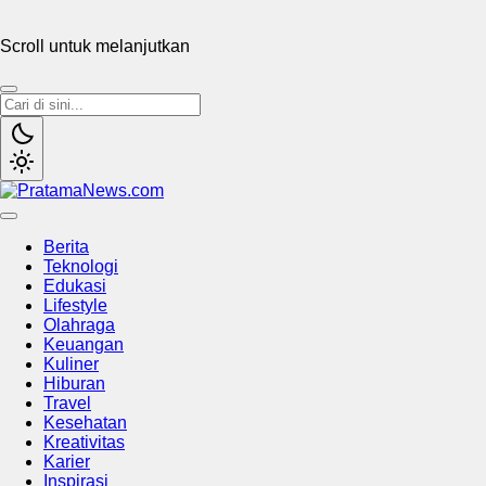
Scroll untuk melanjutkan
PratamaNews.com
Sumber Referensi Terpercaya
Berita
Teknologi
Edukasi
Lifestyle
Olahraga
Keuangan
Kuliner
Hiburan
Travel
Kesehatan
Kreativitas
Karier
Inspirasi