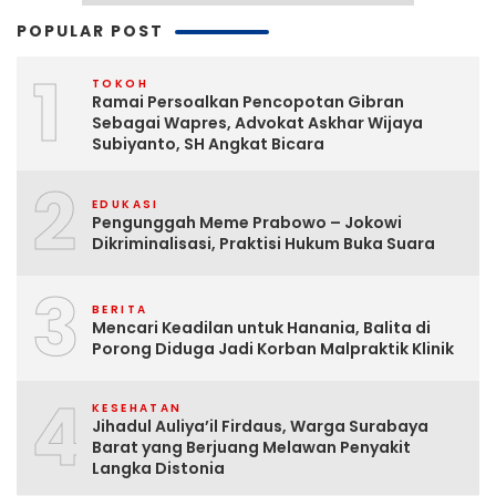
POPULAR POST
1
TOKOH
Ramai Persoalkan Pencopotan Gibran
Sebagai Wapres, Advokat Askhar Wijaya
Subiyanto, SH Angkat Bicara
2
EDUKASI
Pengunggah Meme Prabowo – Jokowi
Dikriminalisasi, Praktisi Hukum Buka Suara
3
BERITA
Mencari Keadilan untuk Hanania, Balita di
Porong Diduga Jadi Korban Malpraktik Klinik
4
KESEHATAN
Jihadul Auliya’il Firdaus, Warga Surabaya
Barat yang Berjuang Melawan Penyakit
Langka Distonia