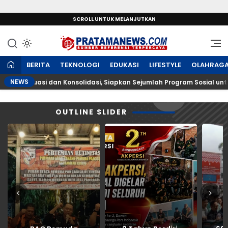
SCROLL UNTUK MELANJUTKAN
Sumber Referensi Terpercaya
PratamaNews.com
BERITA
TEKNOLOGI
EDUKASI
LIFESTYLE
OLAHRAG
NEWS
Evaluasi dan Konsolidasi, Siapkan Sejumlah Program Sosial untuk M
OUTLINE SLIDER