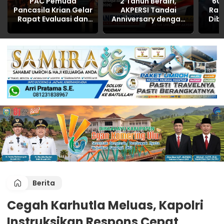
PAC Pemuda
2 Tahun Berdiri,
60 
Pancasila Krian Gelar
AKPERSI Tandai
Rak
Rapat Evaluasi dan
Anniversary dengan
Dib
Konsolidasi, Siapkan
Gerakan Sosial
O
Sejumlah Program
Serentak di Berbagai
Sosial untuk
Daerah
Masyarakat
Berita
Cegah Karhutla Meluas, Kapolri
Instruksikan Respons Cepat