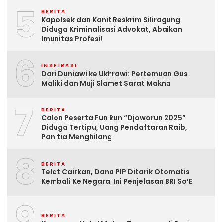
5
BERITA
Kapolsek dan Kanit Reskrim Siliragung
Diduga Kriminalisasi Advokat, Abaikan
Imunitas Profesi!
6
INSPIRASI
Dari Duniawi ke Ukhrawi: Pertemuan Gus
Maliki dan Muji Slamet Sarat Makna
7
BERITA
Calon Peserta Fun Run “Djoworun 2025”
Diduga Tertipu, Uang Pendaftaran Raib,
Panitia Menghilang
8
BERITA
Telat Cairkan, Dana PIP Ditarik Otomatis
Kembali Ke Negara: Ini Penjelasan BRI So’E
9
BERITA