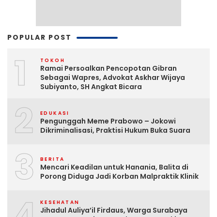
POPULAR POST
1
TOKOH
Ramai Persoalkan Pencopotan Gibran
Sebagai Wapres, Advokat Askhar Wijaya
Subiyanto, SH Angkat Bicara
2
EDUKASI
Pengunggah Meme Prabowo – Jokowi
Dikriminalisasi, Praktisi Hukum Buka Suara
3
BERITA
Mencari Keadilan untuk Hanania, Balita di
Porong Diduga Jadi Korban Malpraktik Klinik
4
KESEHATAN
Jihadul Auliya’il Firdaus, Warga Surabaya