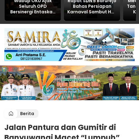
Wabup OKU Ajak
Rapat SDN 5 Barurejo
Media
Seluruh OPD
Bahas Persiapan
Tani
Bersinergi Entaskan
Karnaval Sambut HUT
Ku
Kemiskinan Lewat
RI ke-81
Pol
Program 3 Juta
Li
Rumah
Kemi
Berita
Jalan Pantura dan Gumitir di
Banyuwangi Macet “Lumpuh”,