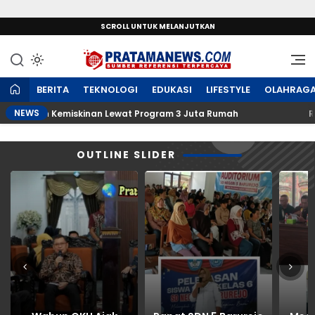
SCROLL UNTUK MELANJUTKAN
Sumber Referensi Terpercaya
PratamaNews.com
BERITA
TEKNOLOGI
EDUKASI
LIFESTYLE
OLAHRAG
NEWS
taskan Kemiskinan Lewat Program 3 Juta Rumah
Rapat 
OUTLINE SLIDER