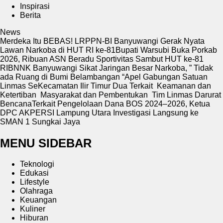
Inspirasi
Berita
News
Merdeka Itu BEBAS! LRPPN-BI Banyuwangi Gerak Nyata
Lawan Narkoba di HUT RI ke-81
Bupati Warsubi Buka Porkab
2026, Ribuan ASN Beradu Sportivitas Sambut HUT ke-81
RI
BNNK Banyuwangi Sikat Jaringan Besar Narkoba, ” Tidak
ada Ruang di Bumi Belambangan “
Apel Gabungan Satuan
Linmas SeKecamatan Ilir Timur Dua Terkait Keamanan dan
Ketertiban Masyarakat dan Pembentukan Tim Linmas Darurat
Bencana
Terkait Pengelolaan Dana BOS 2024–2026, Ketua
DPC AKPERSI Lampung Utara Investigasi Langsung ke
SMAN 1 Sungkai Jaya
MENU SIDEBAR
Teknologi
Edukasi
Lifestyle
Olahraga
Keuangan
Kuliner
Hiburan