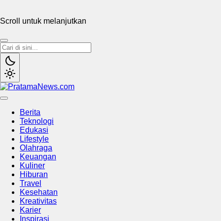
Scroll untuk melanjutkan
PratamaNews.com
Sumber Referensi Terpercaya
Berita
Teknologi
Edukasi
Lifestyle
Olahraga
Keuangan
Kuliner
Hiburan
Travel
Kesehatan
Kreativitas
Karier
Inspirasi