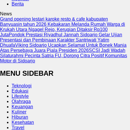
Berita
News
Grand opening lestari karoke resto & cafe kabupaten
Banyuasin tahun 2026
Kebakaran Melanda Rumah Warga di
Krukah Utara Ngagel Rejo, Kerugian Ditaksir Rp100
Juta
Pondok Prestasi Riyadhul Jannah Sidoarjo Gelar Ujian
Presentasi dan Pembinaan Karakter Santriwati Yatim
Dhuafa
Viking Sidoarjo Ucapkan Selamat Untuk Bonek Mania
Atas Persebaya Juara Piala Presiden 2026
SCSI Jadi Wadah
Silaturahmi Pecinta Satria FU, Dorong Citra Positif Komunitas
Motor di Sidoarjo
MENU SIDEBAR
Teknologi
Edukasi
Lifestyle
Olahraga
Keuangan
Kuliner
Hiburan
Kesehatan
Travel