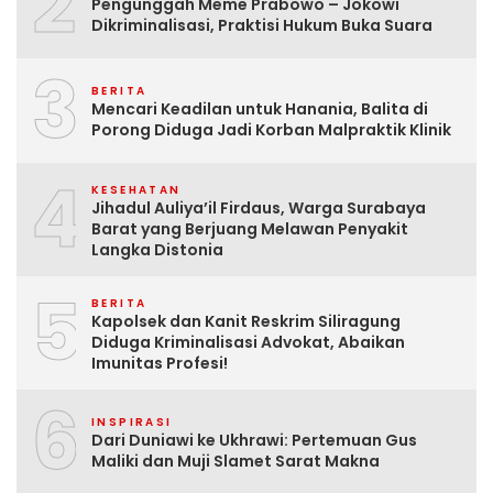
2
Pengunggah Meme Prabowo – Jokowi
Dikriminalisasi, Praktisi Hukum Buka Suara
3
BERITA
Mencari Keadilan untuk Hanania, Balita di
Porong Diduga Jadi Korban Malpraktik Klinik
4
KESEHATAN
Jihadul Auliya’il Firdaus, Warga Surabaya
Barat yang Berjuang Melawan Penyakit
Langka Distonia
5
BERITA
Kapolsek dan Kanit Reskrim Siliragung
Diduga Kriminalisasi Advokat, Abaikan
Imunitas Profesi!
6
INSPIRASI
Dari Duniawi ke Ukhrawi: Pertemuan Gus
Maliki dan Muji Slamet Sarat Makna