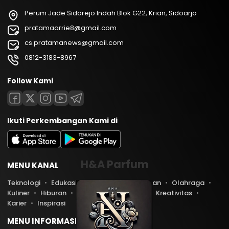
Perum Jade Sidorejo Indah Blok G22, Krian, Sidoarjo
pratamaarrie8@gmail.com
cs.pratamanews@gmail.com
0812-3183-8967
Follow Kami
Ikuti Perkembangan Kami di
H&A Parfum
MENU KANAL
Teknologi
Edukasi
Lifestyle
Keuangan
Olahraga
Kuliner
Hiburan
Travel
Kesehatan
Kreativitas
Karier
Inspirasi
MENU INFORMASI