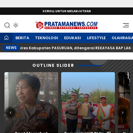
SCROLL UNTUK MELANJUTKAN
Sumber Referensi Terpercaya
PratamaNews.com
BERITA
TEKNOLOGI
EDUKASI
LIFESTYLE
OLAHRAG
NEWS
AS Polres Kabupaten PASURUAN, ditengarai REKAYASA BAP LAKALANT
OUTLINE SLIDER