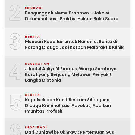
2
EDUKASI
Pengunggah Meme Prabowo – Jokowi
Dikriminalisasi, Praktisi Hukum Buka Suara
3
BERITA
Mencari Keadilan untuk Hanania, Balita di
Porong Diduga Jadi Korban Malpraktik Klinik
4
KESEHATAN
Jihadul Auliya’il Firdaus, Warga Surabaya
Barat yang Berjuang Melawan Penyakit
Langka Distonia
5
BERITA
Kapolsek dan Kanit Reskrim Siliragung
Diduga Kriminalisasi Advokat, Abaikan
Imunitas Profesi!
6
INSPIRASI
Dari Duniawi ke Ukhrawi: Pertemuan Gus