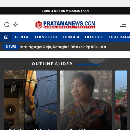
SCROLL UNTUK MELANJUTKAN
Sumber Referensi Terpercaya
PratamaNews.com
BERITA
TEKNOLOGI
EDUKASI
LIFESTYLE
OLAHRAG
NEWS
h Utara Ngagel Rejo, Kerugian Ditaksir Rp100 Juta
P
OUTLINE SLIDER