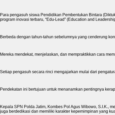
Para pengasuh siswa Pendidikan Pembentukan Bintara (Diktukba
program inovasi terbaru, “Edu-Lead” (Education and Leadership
Berbeda dengan tahun-tahun sebelumnya yang cenderung konven
Mereka mendekat, menjelaskan, dan mempraktikkan cara memas
Setiap pengasuh secara rinci mengajarkan mulai dari pengatura
Pendekatan ini bertujuan untuk menanamkan pentingnya kerapian
Kepala SPN Polda Jatim, Kombes Pol Agus Wibowo, S.I.K., men
juga berdedikasi dan memiliki karakter kepemimpinan yang kua