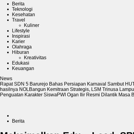
Berita
Teknologi
Kesehatan
Travel
Kuliner
Lifestyle
Inspirasi
Karier
Olahraga
Hiburan
Kreativitas
Edukasi
Keuangan
News
Rapat SDN 5 Barurejo Bahas Persiapan Karnaval Sambut HUT
hasilnya NOL
Bangun Kemitraan Strategis, LSM Trinusa Lampu
Penguatan Karakter Siswa
PWI Ogan Ilir Resmi Dilantik Masa 
Berita