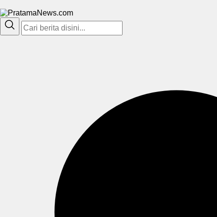
PratamaNews.com
Sumber Referensi Terpercaya