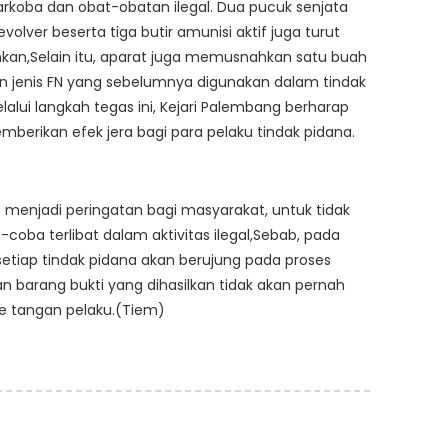
rkoba dan obat-obatan ilegal. Dua pucuk senjata
revolver beserta tiga butir amunisi aktif juga turut
kan,Selain itu, aparat juga memusnahkan satu buah
un jenis FN yang sebelumnya digunakan dalam tindak
lalui langkah tegas ini, Kejari Palembang berharap
berikan efek jera bagi para pelaku tindak pidana.
s menjadi peringatan bagi masyarakat, untuk tidak
oba terlibat dalam aktivitas ilegal,Sebab, pada
setiap tindak pidana akan berujung pada proses
 barang bukti yang dihasilkan tidak akan pernah
e tangan pelaku.(Tiem)