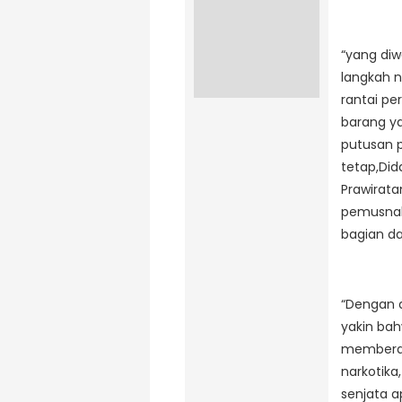
“yang di
langkah 
rantai pe
barang y
putusan 
tetap,Did
Prawirat
pemusnah
bagian da
“Dengan a
yakin ba
memberant
narkotika
senjata 