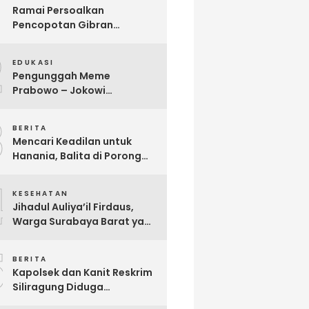
Ramai Persoalkan
Pencopotan Gibran
Sebagai Wapres, Advokat
2
Askhar Wijaya Subiyanto, SH
EDUKASI
Angkat Bicara
Pengunggah Meme
Prabowo – Jokowi
Dikriminalisasi, Praktisi
3
Hukum Buka Suara
BERITA
Mencari Keadilan untuk
Hanania, Balita di Porong
Diduga Jadi Korban
4
Malpraktik Klinik
KESEHATAN
Jihadul Auliya’il Firdaus,
Warga Surabaya Barat yang
Berjuang Melawan Penyakit
5
Langka Distonia
BERITA
Kapolsek dan Kanit Reskrim
Siliragung Diduga
Kriminalisasi Advokat,