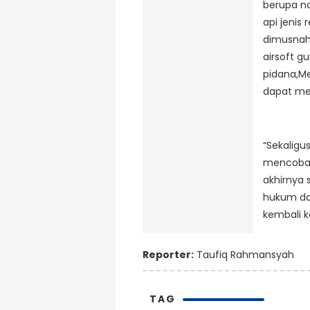
berupa na
api jenis 
dimusnah
airsoft g
pidana,Me
dapat mem
“Sekaligu
mencoba-c
akhirnya 
hukum dan
kembali k
Reporter:
Taufiq Rahmansyah
TAG