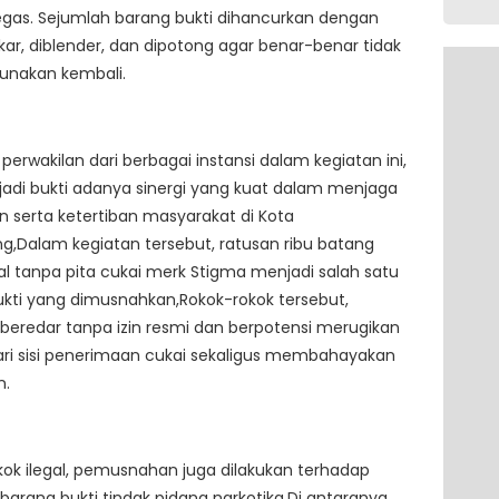
gas. Sejumlah barang bukti dihancurkan dengan
kar, diblender, dan dipotong agar benar-benar tidak
unakan kembali.
 perwakilan dari berbagai instansi dalam kegiatan ini,
adi bukti adanya sinergi yang kuat dalam menjaga
serta ketertiban masyarakat di Kota
,Dalam kegiatan tersebut, ratusan ribu batang
gal tanpa pita cukai merk Stigma menjadi salah satu
kti yang dimusnahkan,Rokok-rokok tersebut,
 beredar tanpa izin resmi dan berpotensi merugikan
ri sisi penerimaan cukai sekaligus membahayakan
n.
okok ilegal, pemusnahan juga dilakukan terhadap
barang bukti tindak pidana narkotika,Di antaranya