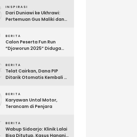
6
Abaikan Imunitas Profesi!
INSPIRASI
Dari Duniawi ke Ukhrawi:
Pertemuan Gus Maliki dan
Muji Slamet Sarat Makna
7
BERITA
Calon Peserta Fun Run
“Djoworun 2025” Diduga
Tertipu, Uang Pendaftaran
8
Raib, Panitia Menghilang
BERITA
Telat Cairkan, Dana PIP
Ditarik Otomatis Kembali Ke
Negara: Ini Penjelasan BRI
9
So’E
BERITA
Karyawan Untal Motor,
Terancam di Penjara
0
BERITA
Wabup Sidoarjo: Klinik Lalai
Bisa Ditutup, Kasus Hanania