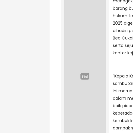
menegak
barang bu
hukum te
2025 dige
dihadiri 
Bea Cuka
serta sej
kantor ke
“Kepala K
sambutan
ini meru
dalam me
baik pid
keberadaa
kembali k
dampak so