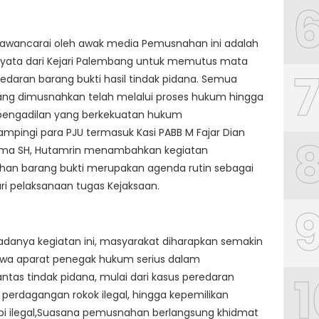
wawancarai oleh awak media Pemusnahan ini adalah
nyata dari Kejari Palembang untuk memutus mata
redaran barang bukti hasil tindak pidana. Semua
ang dimusnahkan telah melalui proses hukum hingga
pengadilan yang berkekuatan hukum
ampingi para PJU termasuk Kasi PABB M Fajar Dian
ama SH, Hutamrin menambahkan kegiatan
an barang bukti merupakan agenda rutin sebagai
ri pelaksanaan tugas Kejaksaan.
danya kegiatan ini, masyarakat diharapkan semakin
hwa aparat penegak hukum serius dalam
1
as tindak pidana, mulai dari kasus peredaran
, perdagangan rokok ilegal, hingga kepemilikan
api ilegal,Suasana pemusnahan berlangsung khidmat