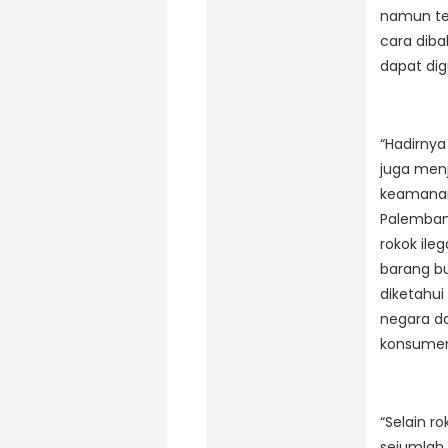
namun te
cara diba
dapat dig
“Hadirnya
juga menj
keamanan 
Palembang
rokok ile
barang bu
diketahui
negara da
konsume
“Selain r
sejumlah 