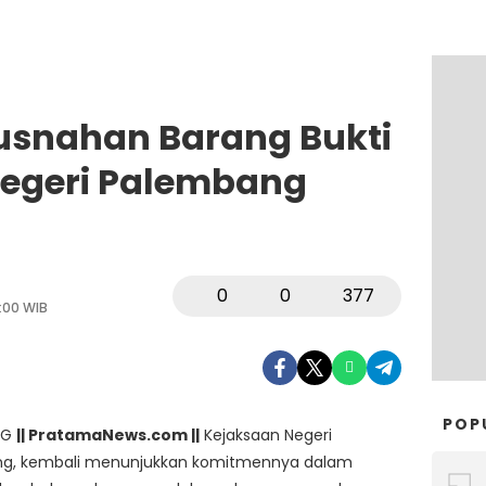
usnahan Barang Bukti
negeri Palembang
0
0
377
:00 WIB
POP
NG
|| PratamaNews.com ||
Kejaksaan Negeri
g, kembali menunjukkan komitmennya dalam