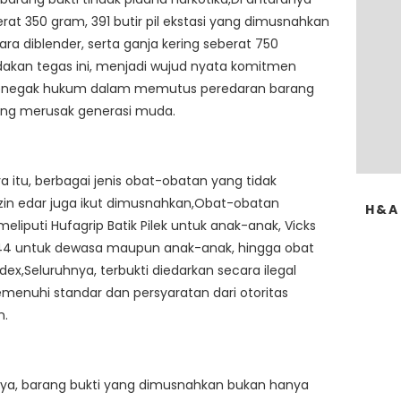
rat 350 gram, 391 butir pil ekstasi yang dimusnahkan
ra diblender, serta ganja kering seberat 750
akan tegas ini, menjadi wujud nyata komitmen
enegak hukum dalam memutus peredaran barang
ng merusak generasi muda.
a itu, berbagai jenis obat-obatan yang tidak
izin edar juga ikut dimusnahkan,Obat-obatan
H&A
meliputi Hufagrip Batik Pilek untuk anak-anak, Vicks
44 untuk dewasa maupun anak-anak, hingga obat
adex,Seluruhnya, terbukti diedarkan secara ilegal
enuhi standar dan persyaratan dari otoritas
n.
nya, barang bukti yang dimusnahkan bukan hanya