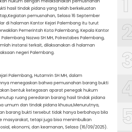
1
kan hukum dengan melaksanakan pemusnahan
kti hasil tindak pidana yang telah berkekuatan
tap,Kegiatan pemusnahan, Selasa 16 September
lar di halaman Kantor Kejari Palembang itu turut
perwakilan Pemerintah Kota Palembang, Kepala Kantor
i Palembang Nazwa SH MH, Polrestabes Palembang,
umlah instansi terkait, dilaksanakan di halaman
jaksaan negeri Palembang.
ejari Palembang, Hutamrin SH MH, dalam
nya menegaskan bahwa pemusnahan barang bukti
pakan bentuk ketegasan aparat penegak hukum
nutup ruang peredaran barang hasil tindak pidana
ana umum dan tindak pidana khusus,Menurutnya,
n barang bukti tersebut tidak hanya berbahaya bila
e masyarakat, tetapi juga bisa menimbulkan
sial, ekonomi, dan keamanan, Selasa (16/09/2025).