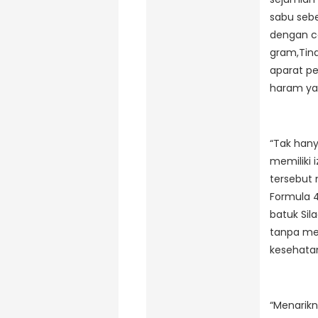
sabu sebe
dengan ca
gram,Tind
aparat p
haram ya
“Tak hany
memiliki 
tersebut 
Formula 
batuk Sil
tanpa mem
kesehata
“Menarik