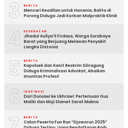
3
BERITA
Mencari Keadilan untuk Hanania, Balita di
Porong Diduga Jadi Korban Malpraktik Klinik
4
KESEHATAN
Jihadul Auliya’il Firdaus, Warga Surabaya
Barat yang Berjuang Melawan Penyakit
Langka Distonia
5
BERITA
Kapolsek dan Kanit Reskrim Siliragung
Diduga Kriminalisasi Advokat, Abaikan
Imunitas Profesi!
6
INSPIRASI
Dari Duniawi ke Ukhrawi: Pertemuan Gus
Maliki dan Muji Slamet Sarat Makna
7
BERITA
Calon Peserta Fun Run “Djoworun 2025”
Diduga Tertipu, Uang Pendaftaran Raib,