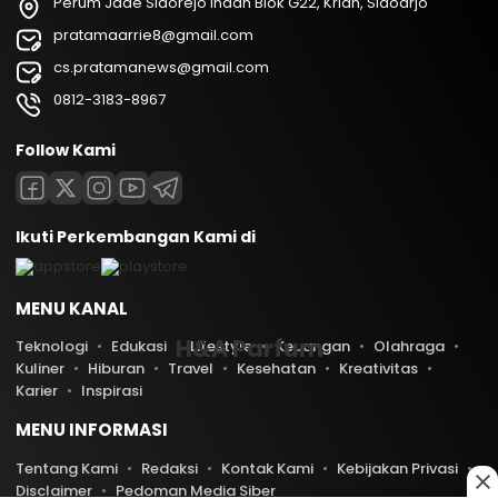
Perum Jade Sidorejo Indah Blok G22, Krian, Sidoarjo
pratamaarrie8@gmail.com
cs.pratamanews@gmail.com
0812-3183-8967
Follow Kami
Ikuti Perkembangan Kami di
MENU KANAL
H&A Parfum
Teknologi
Edukasi
Lifestyle
Keuangan
Olahraga
Kuliner
Hiburan
Travel
Kesehatan
Kreativitas
Karier
Inspirasi
MENU INFORMASI
Tentang Kami
Redaksi
Kontak Kami
Kebijakan Privasi
Disclaimer
Pedoman Media Siber