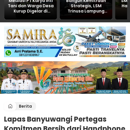
Mediasi PT Karya Inti
Bangun Kemitraan
SMA 
Tani dan Warga Desa
Strategis, LSM
Had
Kurup Digelar di
Trinusa Lampung
Polres OKU, Bahas
Utara Perkuat Sinergi
Pem
Limbah, CSR, dan
dengan Dinas
Peng
Kemitraan hasilnya
Perhubungan
NOL
Berita
Lapas Banyuwangi Pertegas
Komitmen Bersih dari Handphone