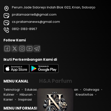
Perum Jade Sidorejo Indah Blok G22, Krian, Sidoarjo
pratamaarrie8@gmail.com
cs.pratamanews@gmail.com
0812-3183-8967
Follow Kami
Ikuti Perkembangan Kami di
H&A Parfum
MENU KANAL
Teknologi
Edukasi
Lifestyle
Keuangan
Olahraga
Kuliner
Hiburan
Travel
Kesehatan
Kreativitas
Karier
Inspirasi
MENU INFORMASI