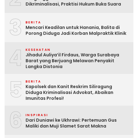
Dikriminalisasi, Praktisi Hukum Buka Suara
3
BERITA
Mencari Keadilan untuk Hanania, Balita di
Porong Diduga Jadi Korban Malpraktik Klinik
4
KESEHATAN
Jihadul Auliya’il Firdaus, Warga Surabaya
Barat yang Berjuang Melawan Penyakit
Langka Distonia
5
BERITA
Kapolsek dan Kanit Reskrim Siliragung
Diduga Kriminalisasi Advokat, Abaikan
Imunitas Profesi!
6
INSPIRASI
Dari Duniawi ke Ukhrawi: Pertemuan Gus
Maliki dan Muji Slamet Sarat Makna