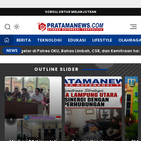
SCROLL UNTUK MELANJUTKAN
Sumber Referensi Terpercaya
PratamaNews.com
BERITA
TEKNOLOGI
EDUKASI
LIFESTYLE
OLAHRAG
NEWS
p Digelar di Polres OKU, Bahas Limbah, CSR, dan Kemitraan hasilnya 
OUTLINE SLIDER