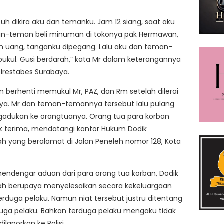
uh dikira aku dan temanku. Jam 12 siang, saat aku
n-teman beli minuman di tokonya pak Hermawan,
h uang, tanganku dipegang. Lalu aku dan teman-
ukul. Gusi berdarah,” kata Mr dalam keterangannya
olrestabes Surabaya.
berhenti memukul Mr, PAZ, dan Rm setelah dilerai
inya. Mr dan teman-temannya tersebut lalu pulang
adukan ke orangtuanya. Orang tua para korban
k terima, mendatangi kantor Hukum Dodik
h yang beralamat di Jalan Peneleh nomor 128, Kota
.
endengar aduan dari para orang tua korban, Dodik
ah berupaya menyelesaikan secara kekeluargaan
rduga pelaku. Namun niat tersebut justru ditentang
uga pelaku. Bahkan terduga pelaku mengaku tidak
 dilaporkan ke Polisi.