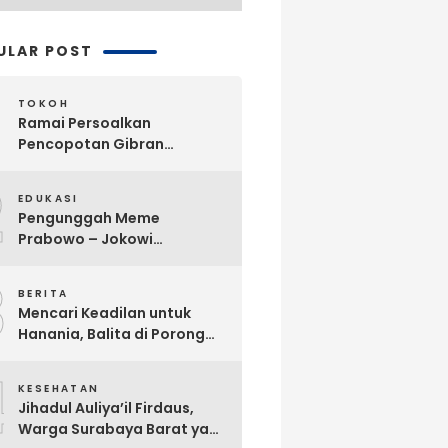
ULAR POST
TOKOH
Ramai Persoalkan
Pencopotan Gibran
Sebagai Wapres, Advokat
2
Askhar Wijaya Subiyanto, SH
EDUKASI
Angkat Bicara
Pengunggah Meme
Prabowo – Jokowi
Dikriminalisasi, Praktisi
3
Hukum Buka Suara
BERITA
Mencari Keadilan untuk
Hanania, Balita di Porong
Diduga Jadi Korban
4
Malpraktik Klinik
KESEHATAN
Jihadul Auliya’il Firdaus,
Warga Surabaya Barat yang