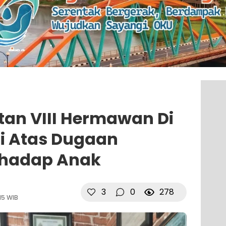
an VIII Hermawan Di
si Atas Dugaan
rhadap Anak
3
0
278
15 WIB