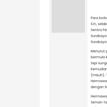
Para korb
S.H., sel
Sentra Pe
Surabaya 
Surabaya 
Menurut p
bermula k
tepi sung
Kemudian 
(misuh). 
Hermawan
dengan Su
Hermawan
teman-te