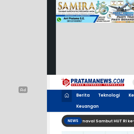
PratamaNews.com
Sumber Referensi Terpercaya
Berita
Teknologi
Ke
Keuangan
rurejo Bahas Persiapan Karnaval Sambut HUT RI ke-81
NEWS