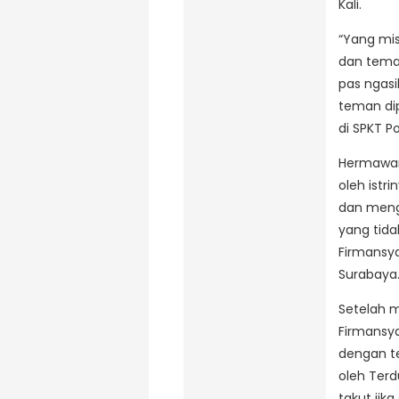
Kali.
“Yang mis
dan tema
pas ngasi
teman dip
di SPKT P
Hermawan 
oleh istr
dan meng
yang tida
Firmansya
Surabaya
Setelah m
Firmansy
dengan te
oleh Terd
takut jika