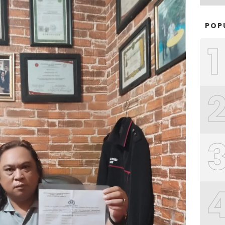
POP
1