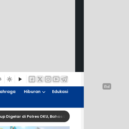
6
lahraga
Hiburan
Edukasi
di Polres OKU, Bahas Limbah, CSR, dan Kemitraan hasilnya NOL