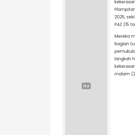
kekerasan
Plampitan
2025, seki
PAZ (15 t
Mereka m
bagian t
pemukula
langkah 
kekerasan
malam (2