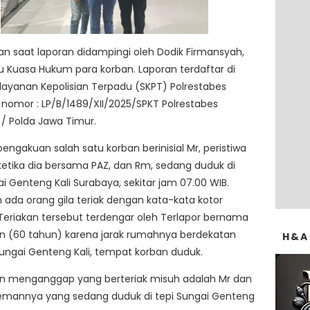
an saat laporan didampingi oleh Dodik Firmansyah,
aku Kuasa Hukum para korban. Laporan terdaftar di
layanan Kepolisian Terpadu (SKPT) Polrestabes
nomor : LP/B/1489/XII/2025/SPKT Polrestabes
/ Polda Jawa Timur.
engakuan salah satu korban berinisial Mr, peristiwa
etika dia bersama PAZ, dan Rm, sedang duduk di
ai Genteng Kali Surabaya, sekitar jam 07.00 WIB.
ada orang gila teriak dengan kata-kata kotor
Teriakan tersebut terdengar oleh Terlapor bernama
 (60 tahun) karena jarak rumahnya berdekatan
H&A
ngai Genteng Kali, tempat korban duduk.
 menganggap yang berteriak misuh adalah Mr dan
mannya yang sedang duduk di tepi Sungai Genteng