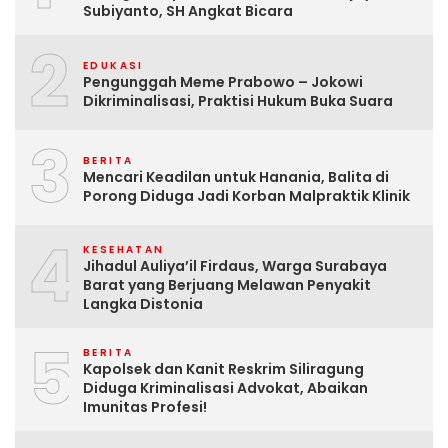
Subiyanto, SH Angkat Bicara
2
EDUKASI
Pengunggah Meme Prabowo – Jokowi
Dikriminalisasi, Praktisi Hukum Buka Suara
3
BERITA
Mencari Keadilan untuk Hanania, Balita di
Porong Diduga Jadi Korban Malpraktik Klinik
4
KESEHATAN
Jihadul Auliya’il Firdaus, Warga Surabaya
Barat yang Berjuang Melawan Penyakit
Langka Distonia
5
BERITA
Kapolsek dan Kanit Reskrim Siliragung
Diduga Kriminalisasi Advokat, Abaikan
Imunitas Profesi!