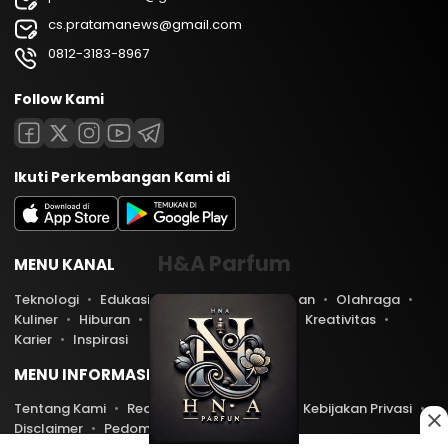
cs.pratamanews@gmail.com
0812-3183-8967
Follow Kami
Ikuti Perkembangan Kami di
H&A Parfum
MENU KANAL
Teknologi
Edukasi
Lifestyle
Keuangan
Olahraga
Kuliner
Hiburan
Travel
Kesehatan
Kreativitas
Karier
Inspirasi
MENU INFORMASI
Tentang Kami
Redaksi
Kontak Kami
Kebijakan Privasi
Disclaimer
Pedoman Media Siber