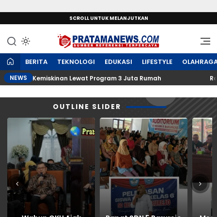
SCROLL UNTUK MELANJUTKAN
Sumber Referensi Terpercaya
PratamaNews.com
BERITA
TEKNOLOGI
EDUKASI
LIFESTYLE
OLAHRAG
NEWS
skan Kemiskinan Lewat Program 3 Juta Rumah
Rapat SD
OUTLINE SLIDER