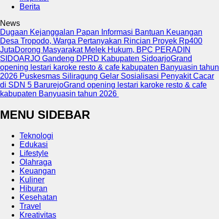
Berita
News
Dugaan Kejanggalan Papan Informasi Bantuan Keuangan
Desa Tropodo, Warga Pertanyakan Rincian Proyek Rp400
Juta
Dorong Masyarakat Melek Hukum, BPC PERADIN
SIDOARJO Gandeng DPRD Kabupaten Sidoarjo
Grand
opening lestari karoke resto & cafe kabupaten Banyuasin tahun
2026
Puskesmas Siliragung Gelar Sosialisasi Penyakit Cacar
di SDN 5 Barurejo
Grand opening lestari karoke resto & cafe
kabupaten Banyuasin tahun 2026
MENU SIDEBAR
Teknologi
Edukasi
Lifestyle
Olahraga
Keuangan
Kuliner
Hiburan
Kesehatan
Travel
Kreativitas