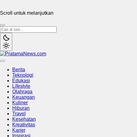
Scroll untuk melanjutkan
PratamaNews.com
Sumber Referensi Terpercaya
Berita
Teknologi
Edukasi
Lifestyle
Olahraga
Keuangan
Kuliner
Hiburan
Travel
Kesehatan
Kreativitas
Karier
Inspirasi