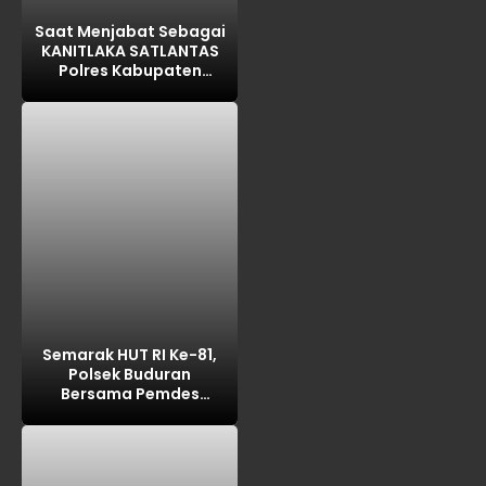
Saat Menjabat Sebagai
KANITLAKA SATLANTAS
Polres Kabupaten
PASURUAN, ditengarai
REKAYASA BAP
LAKALANTAS ,AKP MARTI
dilaporkan PROPAM
Polda Jatim
Semarak HUT RI Ke-81,
Polsek Buduran
Bersama Pemdes
Sidokerto Gelar Lomba
Layang-Layang