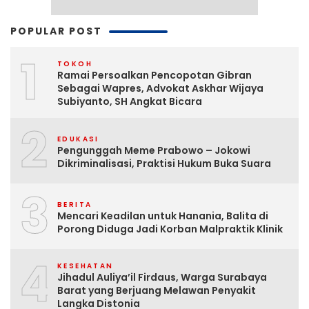
POPULAR POST
1
TOKOH
Ramai Persoalkan Pencopotan Gibran
Sebagai Wapres, Advokat Askhar Wijaya
Subiyanto, SH Angkat Bicara
2
EDUKASI
Pengunggah Meme Prabowo – Jokowi
Dikriminalisasi, Praktisi Hukum Buka Suara
3
BERITA
Mencari Keadilan untuk Hanania, Balita di
Porong Diduga Jadi Korban Malpraktik Klinik
4
KESEHATAN
Jihadul Auliya’il Firdaus, Warga Surabaya
Barat yang Berjuang Melawan Penyakit
Langka Distonia