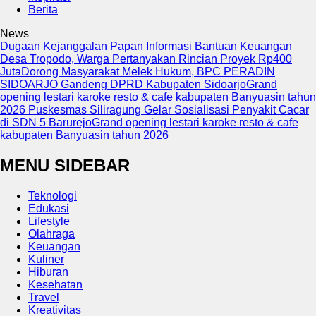
Berita
News
Dugaan Kejanggalan Papan Informasi Bantuan Keuangan
Desa Tropodo, Warga Pertanyakan Rincian Proyek Rp400
Juta
Dorong Masyarakat Melek Hukum, BPC PERADIN
SIDOARJO Gandeng DPRD Kabupaten Sidoarjo
Grand
opening lestari karoke resto & cafe kabupaten Banyuasin tahun
2026
Puskesmas Siliragung Gelar Sosialisasi Penyakit Cacar
di SDN 5 Barurejo
Grand opening lestari karoke resto & cafe
kabupaten Banyuasin tahun 2026
MENU SIDEBAR
Teknologi
Edukasi
Lifestyle
Olahraga
Keuangan
Kuliner
Hiburan
Kesehatan
Travel
Kreativitas