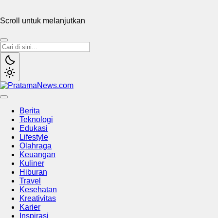
Scroll untuk melanjutkan
PratamaNews.com
Sumber Referensi Terpercaya
Berita
Teknologi
Edukasi
Lifestyle
Olahraga
Keuangan
Kuliner
Hiburan
Travel
Kesehatan
Kreativitas
Karier
Inspirasi